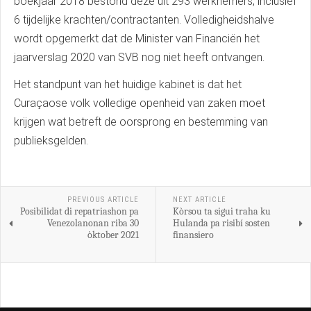
boekjaar 2018 bestond deze uit 293 werknemers, inclusief
6 tijdelijke krachten/contractanten. Volledigheidshalve
wordt opgemerkt dat de Minister van Financiën het
jaarverslag 2020 van SVB nog niet heeft ontvangen.
Het standpunt van het huidige kabinet is dat het
Curaçaose volk volledige openheid van zaken moet
krijgen wat betreft de oorsprong en bestemming van
publieksgelden.
PREVIOUS ARTICLE
NEXT ARTICLE
Posibilidat di repatriashon pa
Kòrsou ta sigui traha ku
Venezolanonan riba 30
Hulanda pa risibí sosten
òktober 2021
finansiero