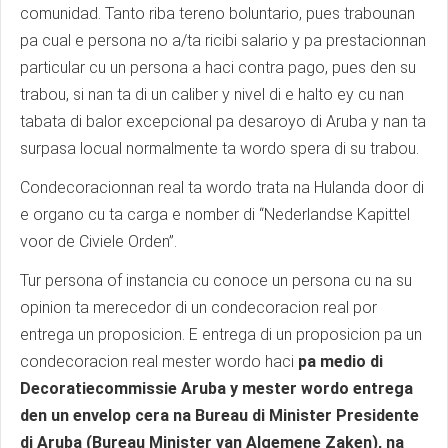
comunidad. Tanto riba tereno boluntario, pues trabounan
pa cual e persona no a/ta ricibi salario y pa prestacionnan
particular cu un persona a haci contra pago, pues den su
trabou, si nan ta di un caliber y nivel di e halto ey cu nan
tabata di balor excepcional pa desaroyo di Aruba y nan ta
surpasa locual normalmente ta wordo spera di su trabou.
Condecoracionnan real ta wordo trata na Hulanda door di
e organo cu ta carga e nomber di “Nederlandse Kapittel
voor de Civiele Orden”.
Tur persona of instancia cu conoce un persona cu na su
opinion ta merecedor di un condecoracion real por
entrega un proposicion. E entrega di un proposicion pa un
condecoracion real mester wordo haci
pa medio di
Decoratiecommissie Aruba y mester wordo entrega
den un envelop cera na Bureau di Minister Presidente
di Aruba (Bureau Minister van Algemene Zaken), na