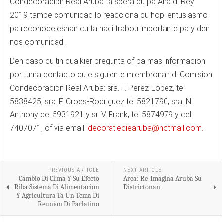
Condecoracion Real Aruba ta spera cu pa Aña di Rey
2019 tambe comunidad lo reacciona cu hopi entusiasmo
pa reconoce esnan cu ta haci trabou importante pa y den
nos comunidad.
Den caso cu tin cualkier pregunta of pa mas informacion
por tuma contacto cu e siguiente miembronan di Comision
Condecoracion Real Aruba: sra. F. Perez-Lopez, tel
5838425, sra. F. Croes-Rodriguez tel 5821790, sra. N.
Anthony cel 5931921 y sr. V. Frank, tel 5874979 y cel
7407071, of via email:
decoratieciearuba@hotmail.com
.
PREVIOUS ARTICLE
NEXT ARTICLE
Cambio Di Clima Y Su Efecto
Area: Re-Imagina Aruba Su
Riba Sistema Di Alimentacion
Districtonan
Y Agricultura Ta Un Tema Di
Reunion Di Parlatino