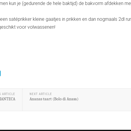
komen kun je (gedurende de hele baktijd) de bakvorm afdekken me
et een satéprikker kleine gaatjes in prikken en dan nogmaals 2dl r
n geschikt voor volwassenen!
S ARTICLE
NEXT ARTICLE
MANTECA
Ananas taart (Bolo di Anasa)