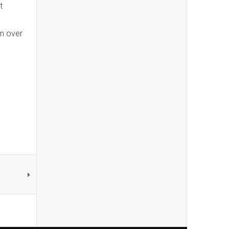
t
um over