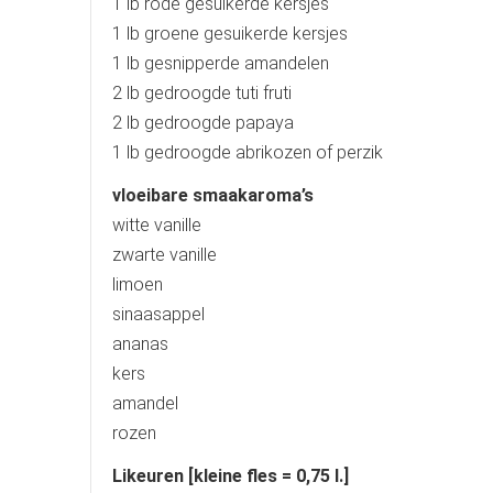
1 lb rode gesuikerde kersjes
1 lb groene gesuikerde kersjes
1 lb gesnipperde amandelen
2 lb gedroogde tuti fruti
2 lb gedroogde papaya
1 lb gedroogde abrikozen of perzik
vloeibare smaakaroma’s
witte vanille
zwarte vanille
limoen
sinaasappel
ananas
kers
amandel
rozen
Likeuren [kleine fles = 0,75 l.]