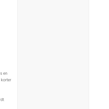
es en
 korter
dt.