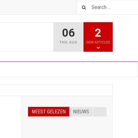
06
2
THU
,
AUG
NEW ARTICLES
MEEST GELEZEN
NIEUWS