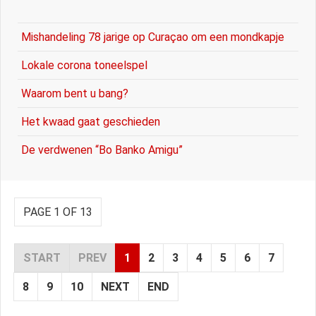
Mishandeling 78 jarige op Curaçao om een mondkapje
Lokale corona toneelspel
Waarom bent u bang?
Het kwaad gaat geschieden
De verdwenen “Bo Banko Amigu”
PAGE 1 OF 13
START
PREV
1
2
3
4
5
6
7
8
9
10
NEXT
END