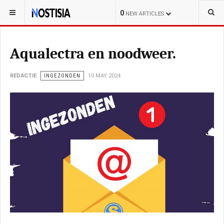
YOU ARE HERE:
CURAÇAO
LOKAL
0
NEW ARTICLES
Aqualectra en noodweer.
REDACTIE
INGEZONDEN
10 MAY 2024