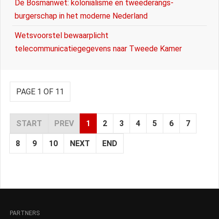
De Bosmanwet: kolonialisme en tweederangs-
burgerschap in het moderne Nederland
Wetsvoorstel bewaarplicht
telecommunicatiegegevens naar Tweede Kamer
PAGE 1 OF 11
START
PREV
1
2
3
4
5
6
7
8
9
10
NEXT
END
PARTNERS