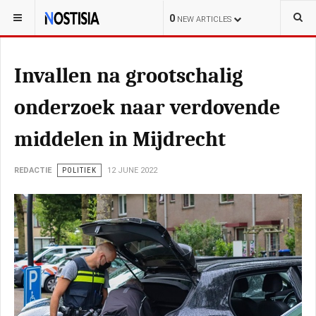
YOU ARE HERE:
NEDERLAND
ALGEMEEN
0
NEW ARTICLES
Invallen na grootschalig
onderzoek naar verdovende
middelen in Mijdrecht
REDACTIE
POLITIEK
12 JUNE 2022