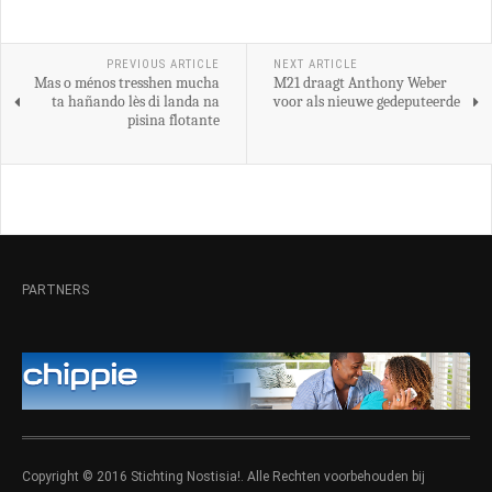
PREVIOUS ARTICLE
NEXT ARTICLE
Mas o ménos tresshen mucha
M21 draagt Anthony Weber
ta hañando lès di landa na
voor als nieuwe gedeputeerde
pisina flotante
PARTNERS
Copyright © 2016 Stichting Nostisia!. Alle Rechten voorbehouden bij