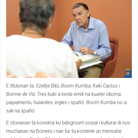
E títulonan ta:
Ezeltje Bibi
,
Boom Kumba
,
Kaki Cactus
i
Bonnie de Vis
. Tres buki a keda emití na kuater idioma:
papiamentu, hulandes, ingles i spañó.
Boom Kumba
no a
sali na spañó.
E storianan ta konektá ku bèkgrount sosial i kultural di nos
muchanan na Boneiru i nan tur ta kontené un mensahe