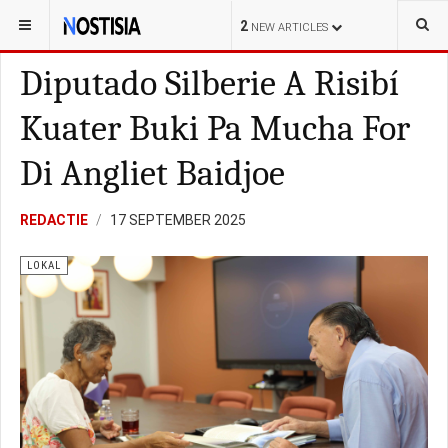
YOU ARE HERE:
BONAIRE
LOKAL
2
NEW ARTICLES
Diputado Silberie A Risibí
Kuater Buki Pa Mucha For
Di Angliet Baidjoe
REDACTIE
17 SEPTEMBER 2025
LOKAL