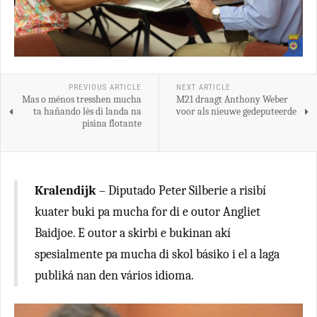
PREVIOUS ARTICLE
NEXT ARTICLE
Mas o ménos tresshen mucha
M21 draagt Anthony Weber
ta hañando lès di landa na
voor als nieuwe gedeputeerde
pisina flotante
Kralendijk
– Diputado Peter Silberie a risibí
kuater buki pa mucha for di e outor Angliet
Baidjoe. E outor a skirbi e bukinan akí
spesialmente pa mucha di skol básiko i el a laga
publiká nan den vários idioma.