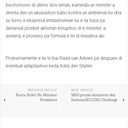
bochornoso di ultimo dos siman, kaminda un minister a
drenta den un akusashon baho kontra un ambtenar ku riba
su turno a ekspresá limitashonnan ku e ta topa pa
denunsiá posibel aktonan koruptivo di e minister, a
aselerá, e proseso pa formulá e lei di inisiativa aki.
Proksimamente e lei lo bai Raad van Advies pa despues di
eventual adaptashon keda tratá den Staten.
PREVIOUS ARTICLE
NEXT ARTICLE
Karta Habri Na Minister
MEO promé ministerio den
Presidente
SustainaBUL2025 Challenge