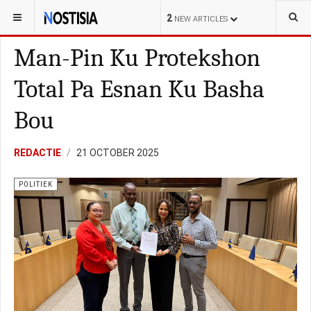
YOU ARE HERE:
CURAÇAO
POLITIEK
2
NEW ARTICLES
Man-Pin Ku Protekshon
Total Pa Esnan Ku Basha
Bou
REDACTIE
21 OCTOBER 2025
POLITIEK