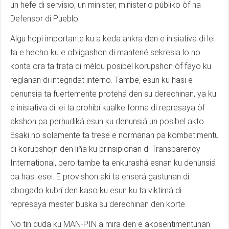
un hefe di servisio, un minister, ministerio públiko òf na
Defensor di Pueblo.
Algu hopi importante ku a keda ankra den e inisiativa di lei
ta e hecho ku e obligashon di mantené sekresia lo no
konta ora ta trata di mèldu posibel korupshon òf fayo ku
reglanan di integridat interno. Tambe, esun ku hasi e
denunsia ta fuertemente protehá den su derechinan, ya ku
e inisiativa di lei ta prohibí kualke forma di represaya òf
akshon pa perhudiká esun ku denunsiá un posibel akto.
Esaki no solamente ta trese e normanan pa kombatimentu
di korupshojn den liña ku prinsipionan di Transparency
International, pero tambe ta enkurashá esnan ku denunsiá
pa hasi esei. E provishon aki ta enserá gastunan di
abogado kubrí den kaso ku esun ku ta viktimá di
represaya mester buska su derechinan den korte.
No tin duda ku MAN-PIN a mira den e akosentimentunan