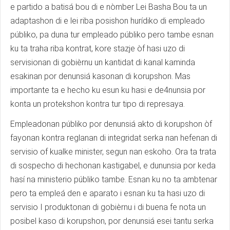
e partido a batisá bou di e nòmber Lei Basha Bou ta un
adaptashon di e lei riba posishon hurídiko di empleado
públiko, pa duna tur empleado públiko pero tambe esnan
ku ta traha riba kontrat, kore stazje òf hasi uzo di
servisionan di gobièrnu un kantidat di kanal kaminda
esakinan por denunsiá kasonan di korupshon. Mas
importante ta e hecho ku esun ku hasi e de4nunsia por
konta un protekshon kontra tur tipo di represaya.
Empleadonan públiko por denunsiá akto di korupshon òf
fayonan kontra reglanan di integridat serka nan hefenan di
servisio of kualke minister, segun nan eskoho. Ora ta trata
di sospecho di hechonan kastigabel, e dununsia por keda
hasí na ministerio públiko tambe. Esnan ku no ta ambtenar
pero ta empleá den e aparato i esnan ku ta hasi uzo di
servisio I produktonan di gobièrnu i di buena fe nota un
posibel kaso di korupshon, por denunsiá esei tantu serka