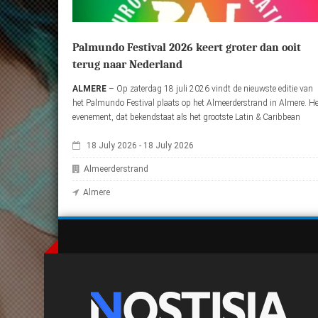
Palmundo Festival 2026 keert groter dan ooit
terug naar Nederland
ALMERE
– Op zaterdag 18 juli 2026 vindt de nieuwste editie van
het Palmundo Festival plaats op het Almeerderstrand in Almere. He
evenement, dat bekendstaat als het grootste Latin & Caribbean
festival van Europa, brengt duizenden bezoekers samen voor een
18 July 2026
-
18 July 2026
dag vol muziek, cultuur, dans en Caribische sfeer.
Almeerderstrand
Almere