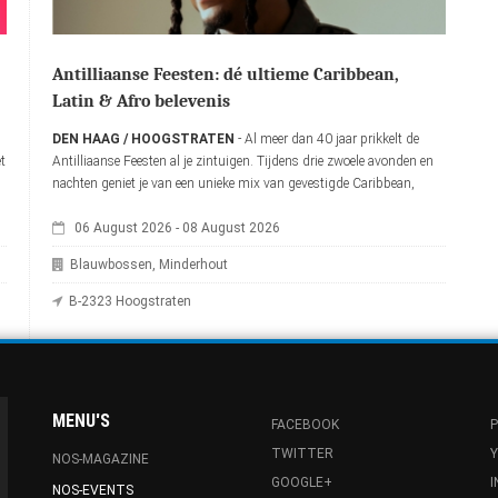
Antilliaanse Feesten: dé ultieme Caribbean,
Latin & Afro belevenis
DEN HAAG / HOOGSTRATEN
- Al meer dan 40 jaar prikkelt de
t
Antilliaanse Feesten al je zintuigen. Tijdens drie zwoele avonden en
nachten geniet je van een unieke mix van gevestigde Caribbean,
Latin- en Afro-artiesten en verrassende nieuwkomers.
06 August 2026
-
08 August 2026
Blauwbossen, Minderhout
B-2323 Hoogstraten
MENU'S
FACEBOOK
P
TWITTER
NOS-MAGAZINE
GOOGLE+
NOS-EVENTS