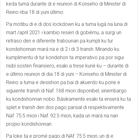
keda tumá durante di e reunion di Konseho di Minister di
Reino riba 18 di yüni último.
Pa motibu di e di dos lockdown ku a tuma lugá na luna di
mart /april 2021 i kambio resien di gobièrnu, a surgi un
retraso den e diferente trabounan pa kumpli ku tur
kondishonnan mará na e di 2 i di 3 transh. Mirando ku
kumplimentu di tur kondishon ta imperativo pa por sigui
risibí sosten finansiero, esaki a trese kuné ku – durante di
e último reunion di dia 18 di yüni – Konseho di Minister di
Reino a tuma e desishon pa bai di akuerdo ku pone e
siguiente transh di Naf. 168 mion disponibel, sinembargo
ku kondishonnan nobo. Básikamente esaki ta enserá ku ta
splet e transh den dos pago parsial di respektivamente
Naf. 75.5 mion i Naf. 92.5 mion, kada un mará na nan
propio kondishonnan.
Pa loke ta e promé pago di NAf. 75.5 mion, un di e