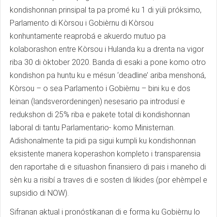
kondishonnan prinsipal ta pa promé ku 1 di yüli próksimo,
Parlamento di Kòrsou i Gobièrnu di Kòrsou
konhuntamente reaprobá e akuerdo mutuo pa
kolaborashon entre Kòrsou i Hulanda ku a drenta na vigor
riba 30 di òktober 2020. Banda di esaki a pone komo otro
kondishon pa huntu ku e mésun ‘deadline’ ariba menshoná,
Kòrsou – o sea Parlamento i Gobièrnu – bini ku e dos
leinan (landsverordeningen) nesesario pa introdusí e
redukshon di 25% riba e pakete total di kondishonnan
laboral di tantu Parlamentario- komo Ministernan.
Adishonalmente ta pidi pa sigui kumpli ku kondishonnan
eksistente manera koperashon kompleto i transparensia
den raportahe di e situashon finansiero di pais i maneho di
sèn ku a risibí a traves di e sosten di likides (por ehèmpel e
supsidio di NOW).
Sifranan aktual i pronóstikanan di e forma ku Gobièrnu lo