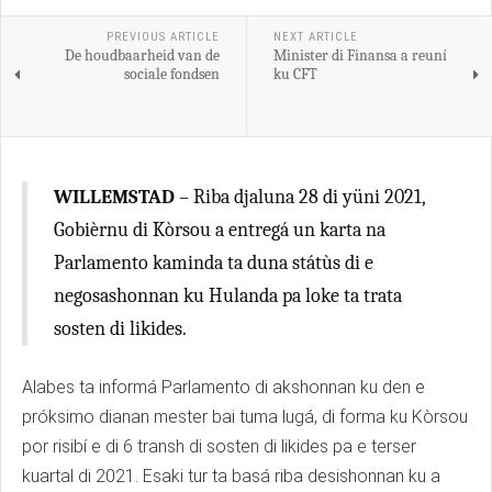
PREVIOUS ARTICLE
NEXT ARTICLE
De houdbaarheid van de
Minister di Finansa a reuní
sociale fondsen
ku CFT
WILLEMSTAD
– Riba djaluna 28 di yüni 2021,
Gobièrnu di Kòrsou a entregá un karta na
Parlamento kaminda ta duna státùs di e
negosashonnan ku Hulanda pa loke ta trata
sosten di likides.
Alabes ta informá Parlamento di akshonnan ku den e
próksimo dianan mester bai tuma lugá, di forma ku Kòrsou
por risibí e di 6 transh di sosten di likides pa e terser
kuartal di 2021. Esaki tur ta basá riba desishonnan ku a