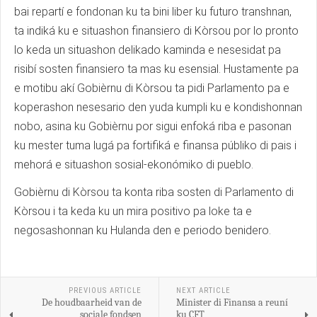
bai repartí e fondonan ku ta bini liber ku futuro transhnan,
ta indiká ku e situashon finansiero di Kòrsou por lo pronto
lo keda un situashon delikado kaminda e nesesidat pa
risibí sosten finansiero ta mas ku esensial. Hustamente pa
e motibu akí Gobièrnu di Kòrsou ta pidi Parlamento pa e
koperashon nesesario den yuda kumpli ku e kondishonnan
nobo, asina ku Gobièrnu por sigui enfoká riba e pasonan
ku mester tuma lugá pa fortifiká e finansa públiko di pais i
mehorá e situashon sosial-ekonómiko di pueblo.
Gobièrnu di Kòrsou ta konta riba sosten di Parlamento di
Kòrsou i ta keda ku un mira positivo pa loke ta e
negosashonnan ku Hulanda den e periodo benidero.
PREVIOUS ARTICLE
NEXT ARTICLE
De houdbaarheid van de
Minister di Finansa a reuní
sociale fondsen
ku CFT