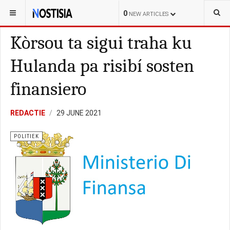
YOU ARE HERE:
CURAÇAO
LOKAL
0
NEW ARTICLES
Kòrsou ta sigui traha ku
Hulanda pa risibí sosten
finansiero
REDACTIE
29 JUNE 2021
POLITIEK