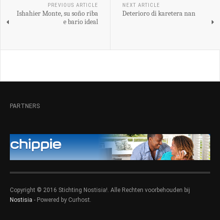
PREVIOUS ARTICLE
NEXT ARTICLE
Ishahier Monte, su soño riba
Deterioro di karetera nan
e bario ideal
PARTNERS
Copyright © 2016 Stichting Nostisia!. Alle Rechten voorbehouden bij
Nostisia
- Powered by Curhost.