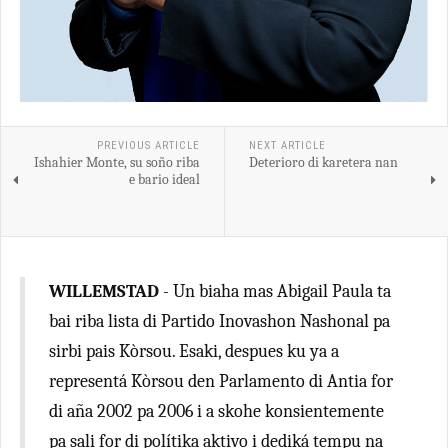
PREVIOUS ARTICLE
NEXT ARTICLE
Ishahier Monte, su soño riba
Deterioro di karetera nan
e bario ideal
WILLEMSTAD
- Un biaha mas Abigail Paula ta
bai riba lista di Partido Inovashon Nashonal pa
sirbi pais Kòrsou. Esaki, despues ku ya a
representá Kòrsou den Parlamento di Antia for
di aña 2002 pa 2006 i a skohe konsientemente
pa sali for di polítika aktivo i dediká tempu na