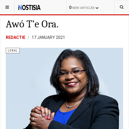
YOU ARE HERE:
CURAÇAO
LOKAL
0
NEW ARTICLES
Awó T’e Ora.
REDACTIE
17 JANUARY 2021
LOKAL