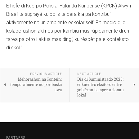
E hefe di Kuerpo Polisial Hulanda Karibense (KPCN) Alwyn
Braaf ta suprayá ku polis ta para kla pa kontribuí
aktivamente na un ambiente eskolar seif. Pa medio di e
kolaborashon akí nos por kambia mas rápidamente di un
tarea pa otro i aktua mas dirigí, ku rèspèt pa e konteksto
di skol.’
PREVIOUS ARTICLE
NEXT ARTICLE
Mehorashon na Fòntein:
Dia di Suministradó 2025:
temporalmente no por buska
enkuentro eksitoso entre
awa
gobièrnu i empresarionan
lokal
PARTNERS