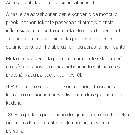
Aserkamentu konhunto di siguridat hubenil
A hasi e palabrashonnan den e konbenio pa motibu di
preokupashon tokante poseshon di arma, violensia i
influensia kriminal ku ta oumentando serka hóbennan. E
tres partidonan ta di opinion ku por atendé ku esaki
solamente ku bon kolaborashon i palabrashonnan klarito.
Meta di e konbenio ta pa krea un ambiente eskolar seif i
un esfera di apoyo kaminda hóbennan ta sinti nan mes
protehá. Kada partido tin su mes ròl:
· EPD: ta tuma e ròl di guia i kordinashon, i ta organisá
konsulta i akshonnan preventivo huntu ku e partnernan di
kadena.
· SGB: ta pèrkurá pa maneho di siguridat den skol, ta mèldu
ora tin insidente i ta enbolbí alumnonan, mayornan i
personal.