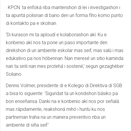
· KPCN: ta enfoká riba mantenshon di lei i investigashon i
ta apuntá polisnan di bario den un forma fiho komo punto
di kontakto pa e skolnan.
‘Di kurason mi ta aploudí e kolaborashon akí. Ku e
konbenio akí nos ta pone un paso importante den
direkshon di un ambiente eskolar mas seif, mas salú i mas
edukativo pa nos hóbennan. Nan meresé un sitio kaminda
nan ta sinti nan mes protehá i sostené,’ segun gezaghèber
Soliano.
Dennis Volmer, presidente di e Kolegio di Direktiva di SGB
a bisa lo siguiente: ‘Siguridat ta un kondishon básiko pa
bon enseñansa. Danki na e konbenio akí nos por señalá
mas rápidamente, reakshoná mihó i huntu ku nos
partnernan traha na un manera preventivo riba un
ambiente di siña seif.’