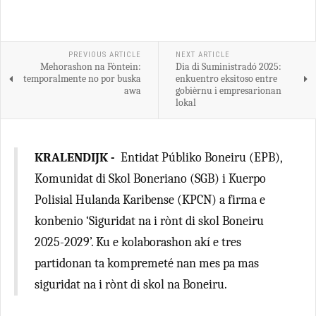
PREVIOUS ARTICLE
NEXT ARTICLE
Mehorashon na Fòntein:
Dia di Suministradó 2025:
temporalmente no por buska
enkuentro eksitoso entre
awa
gobièrnu i empresarionan
lokal
KRALENDIJK -
Entidat Públiko Boneiru (EPB),
Komunidat di Skol Boneriano (SGB) i Kuerpo
Polisial Hulanda Karibense (KPCN) a firma e
konbenio ‘Siguridat na i rònt di skol Boneiru
2025-2029’. Ku e kolaborashon akí e tres
partidonan ta kompremeté nan mes pa mas
siguridat na i rònt di skol na Boneiru.