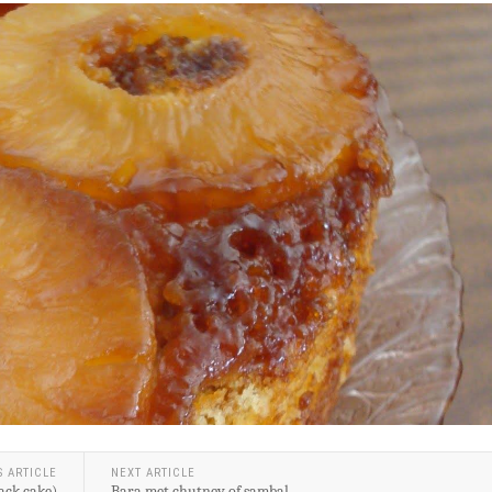
S ARTICLE
NEXT ARTICLE
ack cake)
Bara met chutney of sambal.