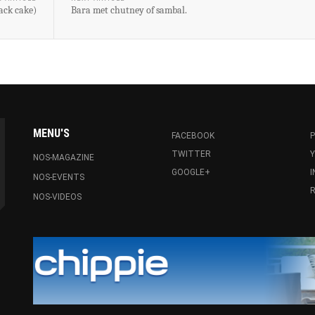
ack cake)
Bara met chutney of sambal.
MENU'S
FACEBOOK
P
TWITTER
NOS-MAGAZINE
GOOGLE+
NOS-EVENTS
R
NOS-VIDEOS