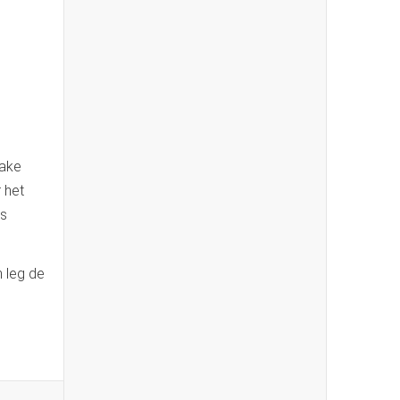
take
 het
is
n leg de