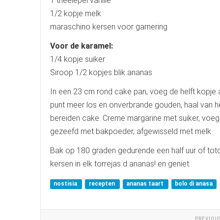
1 theelepel vanille
1/2 kopje melk
maraschino kersen voor garnering
Voor de karamel:
1/4 kopje suiker
Siroop 1/2 kopjes blik ananas
In een 23 cm rond cake pan, voeg de helft kopje 
punt meer los en onverbrande gouden, haal van h
bereiden cake. Creme margarine met suiker, voeg d
gezeefd met bakpoeder, afgewisseld met melk.
Bak op 180 graden gedurende een half uur of totd
kersen in elk torrejas d ananas! en geniet.
nostisia
recepten
ananas taart
bolo di anasa
PREVIOU