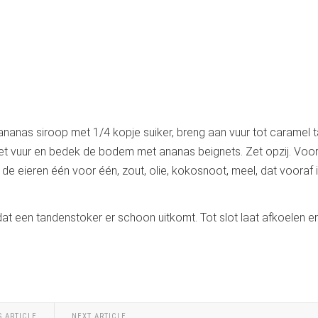
ananas siroop met 1/4 kopje suiker, breng aan vuur tot caramel 
et vuur en bedek de bodem met ananas beignets. Zet opzij. Voor
e eieren één voor één, zout, olie, kokosnoot, meel, dat vooraf 
at een tandenstoker er schoon uitkomt. Tot slot laat afkoelen e
S ARTICLE
NEXT ARTICLE