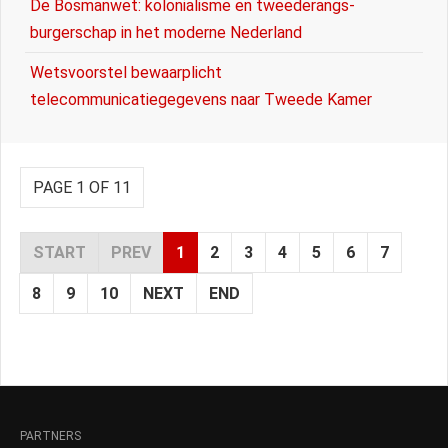
De Bosmanwet: kolonialisme en tweederangs-
burgerschap in het moderne Nederland
Wetsvoorstel bewaarplicht
telecommunicatiegegevens naar Tweede Kamer
PAGE 1 OF 11
START
PREV
1
2
3
4
5
6
7
8
9
10
NEXT
END
PARTNERS