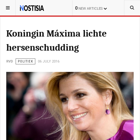
YOU ARE HERE:
NEDERLAND
0
NEW ARTICLES
Koningin Máxima lichte
hersenschudding
RVD
POLITIEK
06 JULY 2016