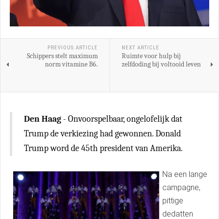
PREVIOUS ARTICLE
NEXT ARTICLE
Schippers stelt maximum
Ruimte voor hulp bij
norm vitamine B6.
zelfdoding bij voltooid leven
Den Haag
- Onvoorspelbaar, ongelofelijk dat
Trump de verkiezing had gewonnen. Donald
Trump word de 45th president van Amerika.
Na een lange
campagne,
pittige
dedatten