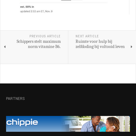
PREVIOUS ARTICLE
NEXT ARTICLE
Schippers stelt maximum
Ruimte voor hulp bij
norm vitamine B6.
zelfdoding bij voltooid leven
PARTNERS