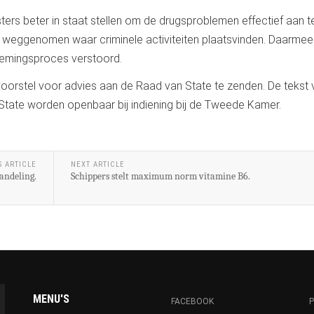
sters beter in staat stellen om de drugsproblemen effectief aan t
ie weggenomen waar criminele activiteiten plaatsvinden. Daarme
nemingsproces verstoord.
oorstel voor advies aan de Raad van State te zenden. De tekst 
State worden openbaar bij indiening bij de Tweede Kamer.
S ARTICLE
NEXT ARTICLE
handeling.
Schippers stelt maximum norm vitamine B6.
MENU'S
FACEBOOK
P