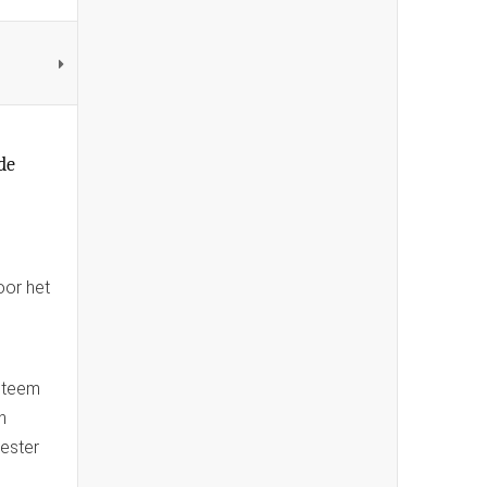
de
oor het
,
ysteem
n
ester