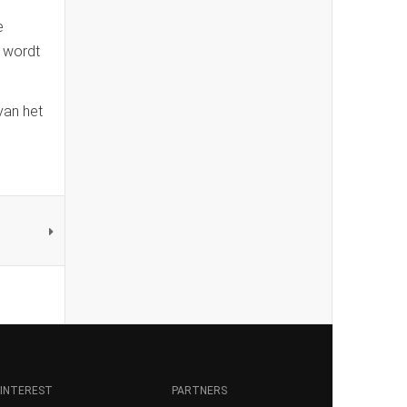
e
e wordt
van het
INTEREST
PARTNERS