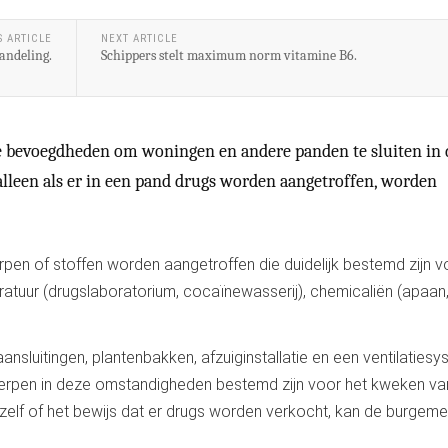
S ARTICLE
NEXT ARTICLE
handeling.
Schippers stelt maximum norm vitamine B6.
e bevoegdheden om woningen en andere panden te sluiten in 
 alleen als er in een pand drugs worden aangetroffen, worden
en of stoffen worden aangetroffen die duidelijk bestemd zijn v
ratuur (drugslaboratorium, cocaïnewasserij), chemicaliën (apaan
ansluitingen, plantenbakken, afzuiginstallatie en een ventilaties
erpen in deze omstandigheden bestemd zijn voor het kweken va
elf of het bewijs dat er drugs worden verkocht, kan de burgeme