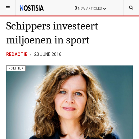
YOU ARE HERE:
NEDERLAND
0
NEW ARTICLES
Schippers investeert
miljoenen in sport
REDACTIE
23 JUNE 2016
POLITIEK