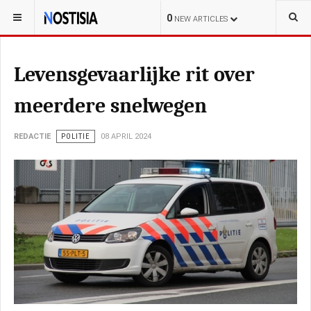
YOU ARE HERE:
NEDERLAND
POLITIE
0
NEW ARTICLES
Levensgevaarlijke rit over
meerdere snelwegen
REDACTIE
POLITIE
08 APRIL 2024