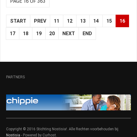
PAGE 16 OF 363
START
PREV
11
12
13
14
15
16
17
18
19
20
NEXT
END
PARTNERS
Copyright © 2016 Stichting Nostisia!. Alle Rechten voorbehouden bij
Nostisia
- Powered by Curhost.