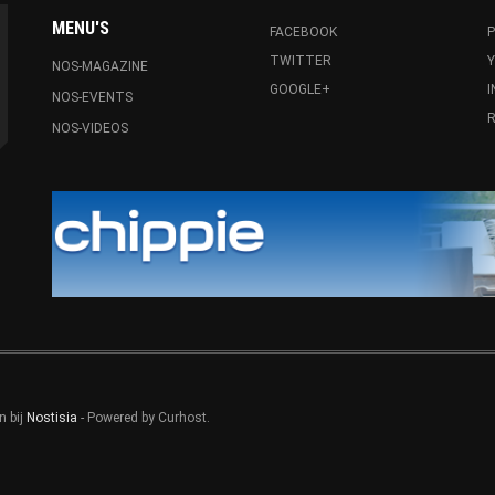
MENU'S
FACEBOOK
P
TWITTER
NOS-MAGAZINE
GOOGLE+
NOS-EVENTS
R
NOS-VIDEOS
n bij
Nostisia
- Powered by Curhost.