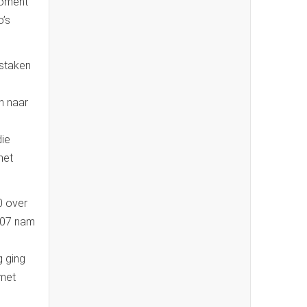
moment
o’s
 staken
n naar
ie
met
0 over
N207 nam
g ging
 met