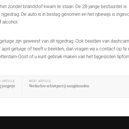
het zonder brandstof kwam te staan. De 28-jarige bestuurder is
jgedrag. De auto is in beslag genomen en het rijbewijs is ingev
 alcohol.
getuige zijn geweest van dit rijgedrag. Ook beelden van dashcams
pril getuige of heeft u beelden, dan vragen wij u contact op t
terdam-Oost of u kunt gebruik maken van het bijgesloten tipform
S ARTICLE
NEXT ARTICLE
 jongetje
Verdachte schietpartij aangehouden