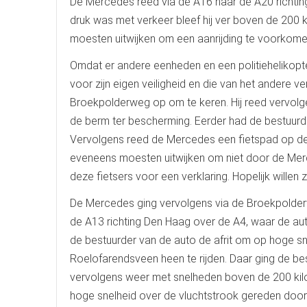
De Mercedes reed via de A16 naar de A20 richtin
druk was met verkeer bleef hij ver boven de 200 km
moesten uitwijken om een aanrijding te voorkome
Omdat er andere eenheden en een politiehelikopt
voor zijn eigen veiligheid en die van het andere 
Broekpolderweg op om te keren. Hij reed vervolge
de berm ter bescherming. Eerder had de bestuurde
Vervolgens reed de Mercedes een fietspad op d
eveneens moesten uitwijken om niet door de Mer
deze fietsers voor een verklaring. Hopelijk willen z
De Mercedes ging vervolgens via de Broekpolder
de A13 richting Den Haag over de A4, waar de auto
de bestuurder van de auto de afrit om op hoge 
Roelofarendsveen heen te rijden. Daar ging de be
vervolgens weer met snelheden boven de 200 kilo
hoge snelheid over de vluchtstrook gereden door