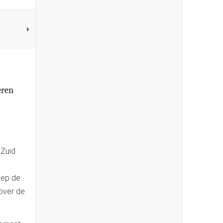
eren
 Zuid
iep de
 over de