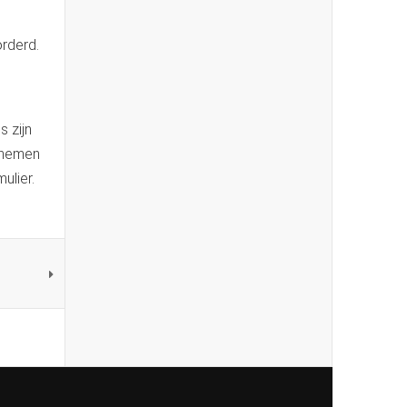
orderd.
 zijn
e nemen
ulier.