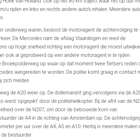
g Hoek van Holland. Ook op het 80 km traject waar het op dat 
/u rijden en links en rechts andere auto’s inhalen. Meerdere aut
n.
er onderweg waren, besloot de motoragent de achtervolging te
verkeer. De Mercedes nam de afslag Vlaardingen en reed de
ns op hoge snelheid richting een motoragent die moest uitwijke
r ook al geprobeerd op een andere motoragent in te rijden.
e Broekpolderweg op waar op dat moment twee fietsers reden d
cedes aangereden te worden. De politie komt graag in contact 
ij zich melden.
weg de A20 weer op. De dollemansrit ging vervolgens via de A2
 werd ‘opgepikt’ door de politiehelikopter. Bij de afrit van de 
snelheid over de N207, om door de bebouwde kom van
stuurder de A4 in de richting van Amsterdam op. De achtervolgin
meter per uur over de A4, A5 en A10. Hierbij is meerdere malen
 de bestuurder.