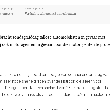
S ARTICLE
NEXT ARTICLE
 jongetje
Verdachte schietpartij aangehouden
bracht zondagmiddag talloze automobilisten in gevaar met
 hij ook motoragenten in gevaar door die motoragenten te prob
nuit zuid richting noord ter hoogte van de Brienenoordbrug van
zeer hoge snelheid rijden over de rijstrook die alleen voor
 in. De agent bereikte een snelheid van 235 km/u en nog steeds l
id zowel via links als via rechts andere auto’s in. Hij haalde in