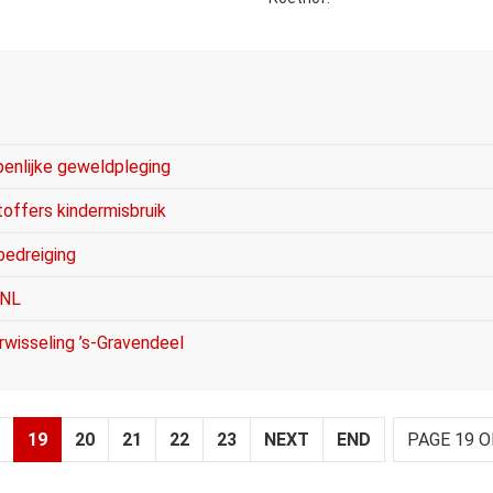
penlijke geweldpleging
toffers kindermisbruik
bedreiging
 NL
rwisseling ’s-Gravendeel
19
20
21
22
23
NEXT
END
PAGE 19 O