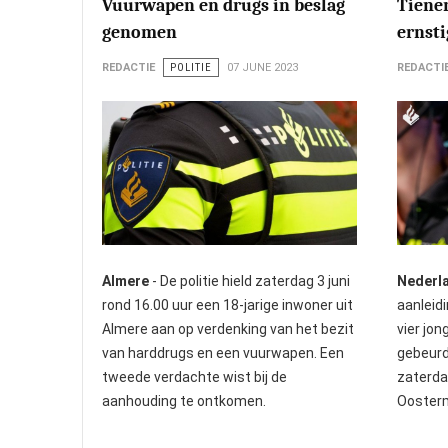
Vuurwapen en drugs in beslag
Tiener
genomen
ernst
REDACTIE
POLITIE
07 JUNE 2023
REDACTI
Almere
- De politie hield zaterdag 3 juni
Nederl
rond 16.00 uur een 18-jarige inwoner uit
aanleid
Almere aan op verdenking van het bezit
vier jo
van harddrugs en een vuurwapen. Een
gebeurd
tweede verdachte wist bij de
zaterda
aanhouding te ontkomen.
Oosterm