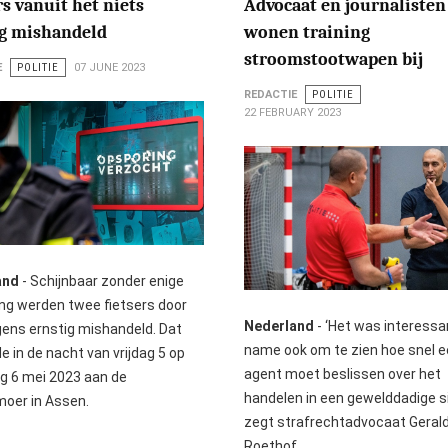
s vanuit het niets
Advocaat en journalisten
ig mishandeld
wonen training
stroomstootwapen bij
E
POLITIE
07 JUNE 2023
REDACTIE
POLITIE
22 FEBRUARY 2023
and
- Schijnbaar zonder enige
ing werden twee fietsers door
Nederland
- ‘Het was interessa
ngens ernstig mishandeld. Dat
name ook om te zien hoe snel 
e in de nacht van vrijdag 5 op
agent moet beslissen over het
g 6 mei 2023 aan de
handelen in een gewelddadige si
oer in Assen.
zegt strafrechtadvocaat Geral
Roethof.