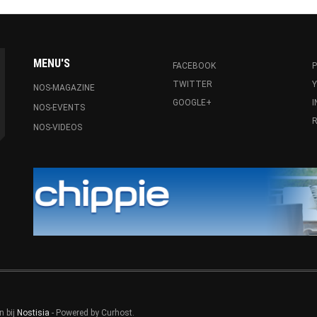
MENU'S
FACEBOOK
P
TWITTER
NOS-MAGAZINE
GOOGLE+
NOS-EVENTS
R
NOS-VIDEOS
n bij
Nostisia
- Powered by Curhost.