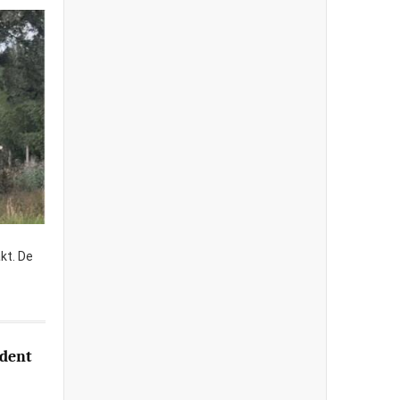
kt. De
ident