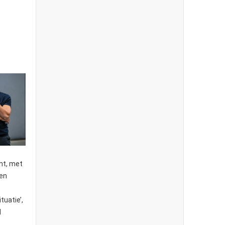
nt, met
een
tuatie’,
d