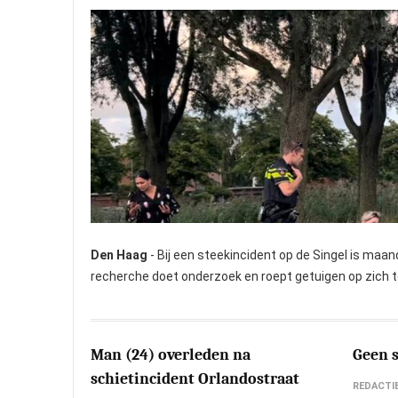
Den Haag
- Bij een steekincident op de Singel is ma
recherche doet onderzoek en roept getuigen op zich 
Foto: Nostisia.com
Man (24) overleden na
Geen 
schietincident Orlandostraat
REDACTI