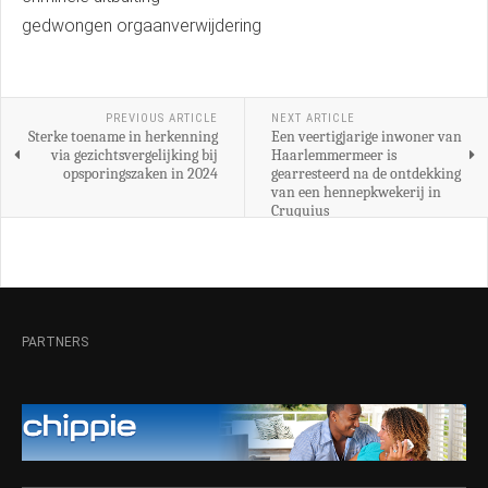
gedwongen orgaanverwijdering
PREVIOUS ARTICLE
NEXT ARTICLE
Sterke toename in herkenning
Een veertigjarige inwoner van
via gezichtsvergelijking bij
Haarlemmermeer is
opsporingszaken in 2024
gearresteerd na de ontdekking
van een hennepkwekerij in
Cruquius
PARTNERS