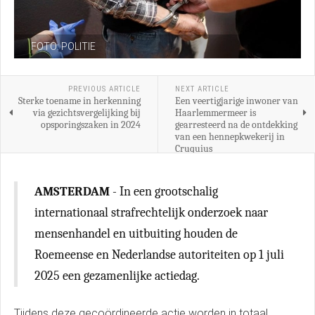
FOTO: POLITIE
PREVIOUS ARTICLE
NEXT ARTICLE
Sterke toename in herkenning
Een veertigjarige inwoner van
via gezichtsvergelijking bij
Haarlemmermeer is
opsporingszaken in 2024
gearresteerd na de ontdekking
van een hennepkwekerij in
Cruquius
AMSTERDAM
- In een grootschalig
internationaal strafrechtelijk onderzoek naar
mensenhandel en uitbuiting houden de
Roemeense en Nederlandse autoriteiten op 1 juli
2025 een gezamenlijke actiedag.
Tijdens deze gecoördineerde actie worden in totaal