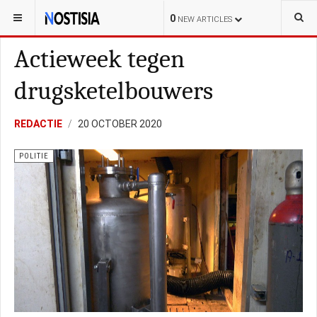
YOU ARE HERE:
NEDERLAND
ALGEMEEN
0
NEW ARTICLES
Actieweek tegen
drugsketelbouwers
REDACTIE
20 OCTOBER 2020
POLITIE