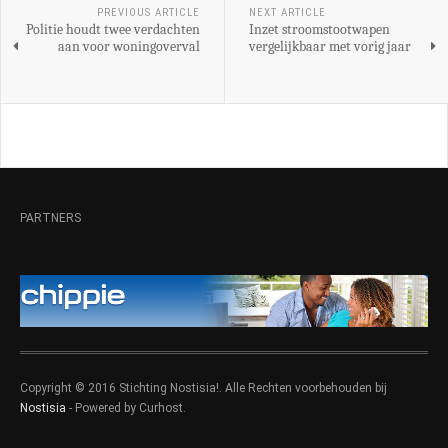
PREVIOUS ARTICLE
NEXT ARTICLE
Politie houdt twee verdachten
Inzet stroomstootwapen
aan voor woningoverval
vergelijkbaar met vorig jaar
PARTNERS
Copyright © 2016 Stichting Nostisia!. Alle Rechten voorbehouden bij
Nostisia
- Powered by Curhost.