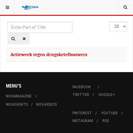
YOU ARE HERE:
TAGS
Enter
Display
Part
#
of
Title
Actieweek tegen drugsketelbouwers
MENU'S
FACEBOOK
TWITTER
GOOGLE+
NOS-MAGAZINE
NOS-EVENTS
NOS-VIDEOS
PINTEREST
YOUTUBE
INSTAGRAM
RSS