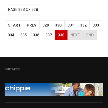
PAGE 338 OF 338
START
PREV
329
330
331
332
333
334
335
336
337
338
NEXT
END
PARTNERS