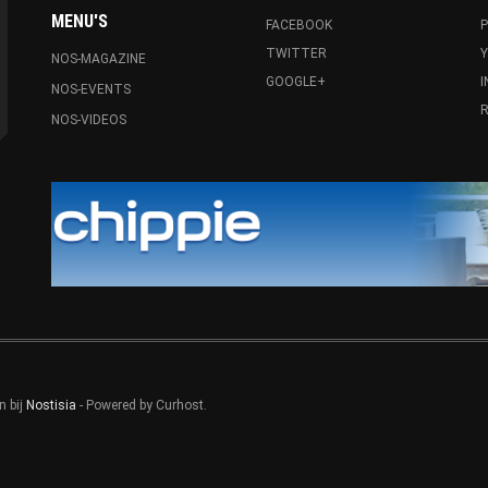
MENU'S
FACEBOOK
P
TWITTER
NOS-MAGAZINE
GOOGLE+
NOS-EVENTS
R
NOS-VIDEOS
n bij
Nostisia
- Powered by Curhost.