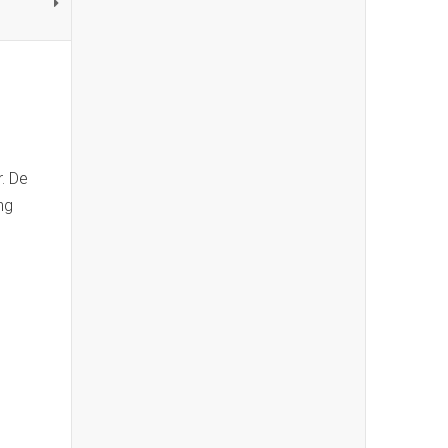
. De
ng