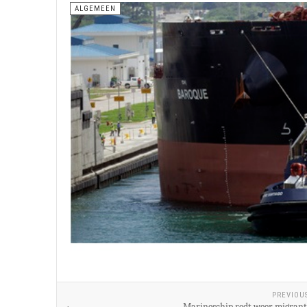
ALGEMEEN
PREVIOU
Marineschip redt weer migrant