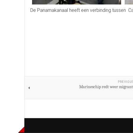
De Panamakanaal heeft een verbinding tussen C
PREVIOU
Marineschip redt weer migrant