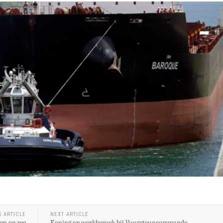
S ARTICLE
NEXT ARTICLE
en op zee
Koning op werkbezoek bij Vuursteuncommando