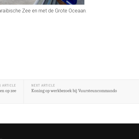
araïbische Zee en met de Grote Oceaan.
S ARTICLE
NEXT ARTICLE
en op zee
Koning op werkbezoek bij Vuursteuncommando