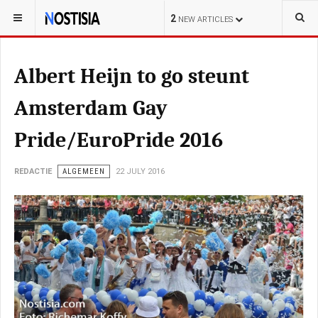
YOU ARE HERE:
NEDERLAND
POLITIE
2
NEW ARTICLES
Albert Heijn to go steunt
Amsterdam Gay
Pride/EuroPride 2016
REDACTIE
ALGEMEEN
22 JULY 2016