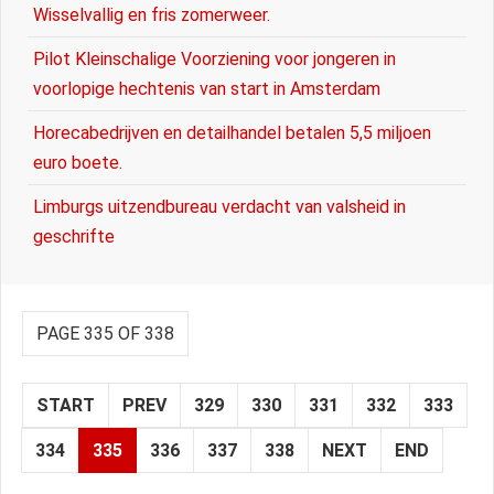
Wisselvallig en fris zomerweer.
Pilot Kleinschalige Voorziening voor jongeren in
voorlopige hechtenis van start in Amsterdam
Horecabedrijven en detailhandel betalen 5,5 miljoen
euro boete.
Limburgs uitzendbureau verdacht van valsheid in
geschrifte
PAGE 335 OF 338
START
PREV
329
330
331
332
333
334
335
336
337
338
NEXT
END