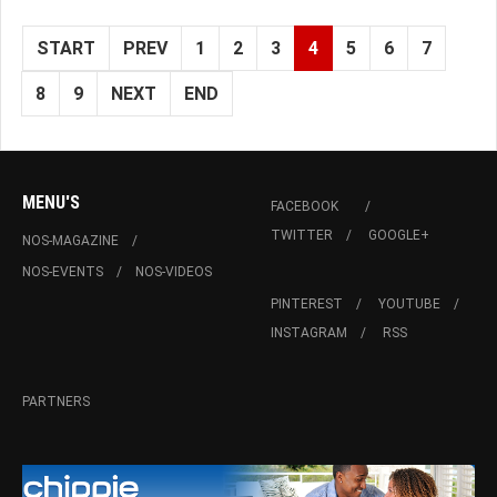
START
PREV
1
2
3
4
5
6
7
8
9
NEXT
END
MENU'S
FACEBOOK
TWITTER
GOOGLE+
NOS-MAGAZINE
NOS-EVENTS
NOS-VIDEOS
PINTEREST
YOUTUBE
INSTAGRAM
RSS
PARTNERS