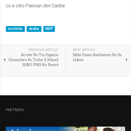
cu e otro Paisnan den Caribe.
nostisia
aruba
MEP
PREVIOUS ARTICLE
NEXT ARTICLE
Atrobe No Tin Espacio
Mike Eman Realmente No Sa
Financiero Pa Traha E School
Lidera
HAVO VWO Na Noord
PARTNERS