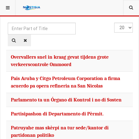
YOU ARE HERE:
TAGS
Enter
Display
Part
#
of
Title
Overvallers snel in kraag gevat tijdens grote
verkeerscontrole Ommoord
Pais Aruba y Citgo Petroleum Corporation a firma
acuerdo pa opera refineria na San Nicolas
Parlamento ta un Órgano di Kontrol i no di Sosten
Partisipashon di Departamento di Pèrmit.
Patruyahe mas skèrpi na tur sede/kantor di
partidonan politiko