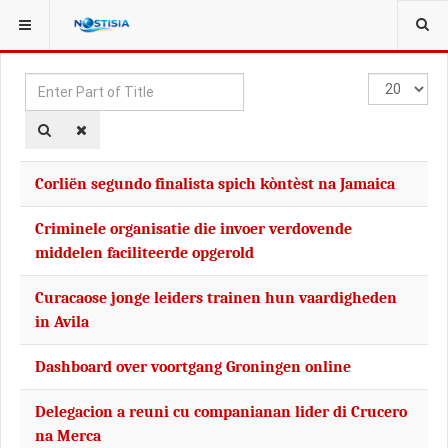
YOU ARE HERE:
TAGS
Enter
Display
Part
#
of
Title
Corliën segundo finalista spich kòntèst na Jamaica
Criminele organisatie die invoer verdovende
middelen faciliteerde opgerold
Curacaose jonge leiders trainen hun vaardigheden
in Avila
Dashboard over voortgang Groningen online
Delegacion a reuni cu companianan lider di Crucero
na Merca