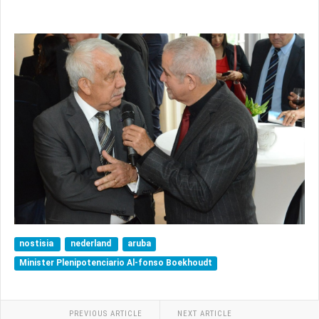
nostisia
nederland
aruba
Minister Plenipotenciario Al-fonso Boekhoudt
PREVIOUS ARTICLE
NEXT ARTICLE