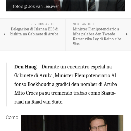
foto's@ Jos van Leeuwen
PREVIOUS ARTICLE
NEXT ARTICLE
Delegacion di Islanan BES di
Minister Plenipotenciario a
bishita na Gabinete di Aruba
hiba palabra den Tweede
Kamer riba Ley di Reino riba
Visa
Den Haag
– Durante un encuentro espcial na
Gabinete di Aruba, Minister Plenipotenciario Al-
fonso Boekhoudt a gradici den nomber di Aruba
Mito Croes pa su tremendo trabao como Staats-
raad na Raad van State.
Como