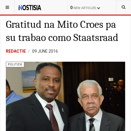
YOU ARE HERE:
NEDERLAND
POLITIEK
0
NEW ARTICLES
Gratitud na Mito Croes pa
su trabao como Staatsraad
REDACTIE
09 JUNE 2016
POLITIEK