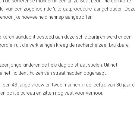
an de schietende mannen in een grijze Seat Leon. Na een korte
del van een zogenoemde ‘uitpraatprocedure’ aangehouden. Dez
behoorlijke hoeveelheid hennep aangetroffen.
 keren aandacht besteed aan deze schietpartij en werd er een
rd en uit die verklaringen kreeg de recherche zeer bruikbare
 zeer jonge kinderen de hele dag op straat spelen. Uit het
a het incident, hulzen van straat hadden opgeraapt.
 een 43-jarige vrouw en twee mannen in de leeftijd van 30 jaar 
een politie bureau en zitten nog vast voor verhoor.