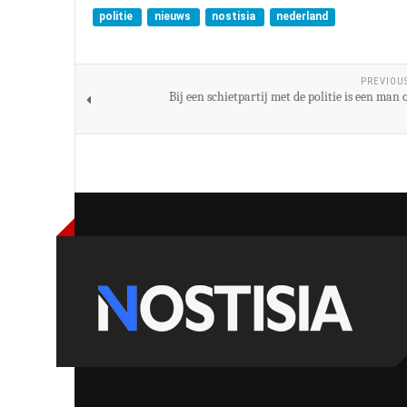
politie
nieuws
nostisia
nederland
PREVIOU
Bij een schietpartij met de politie is een man