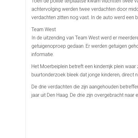
Toen de politie terplaatse kwam vluchtten twee v
achtervolging werden twee verdachten door mid
verdachten zitten nog vast. In de auto werd een 
Team West
In de uitzending van Team West werd er meerdere
getuigenoproep gedaan. Er werden getuigen gehoo
informatie.
Het Moerbeiplein betreft een kinderrijk plein waar
buurtonderzoek bleek dat jonge kinderen, direct n
De drie verdachten die zijn aangehouden betreffen
jaar uit Den Haag. De drie zijn overgebracht naar 