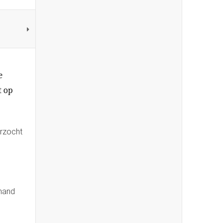
e
t op
rzocht
emand