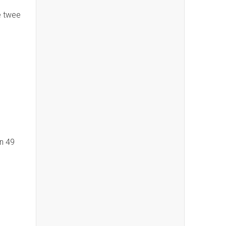
e twee
en 49