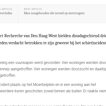
S ARTICLE
NEXT ARTICLE
 overleden
Man aangehouden die inreed op motoragent.
rict Recherche van Den Haag-West hielden dinsdagochtend dri
n verdacht betrokken te zijn geweest bij het schietinciden
oning een vuurwapen werd gevonden. Vier woningen werden doo
hennep aangetroffen. Vier woningen werden doorzocht en daarbij
getroffen.
ident plaats op het Moerbeiplein en in een woning aan het
meerdere keren geschoten zowel binnen als buiten. Er raakte ni