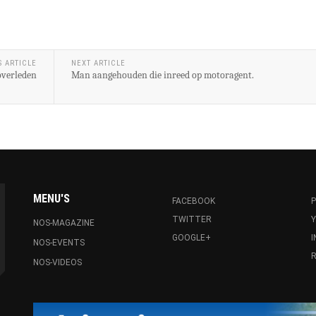
S ARTICLE
NEXT ARTICLE
 overleden
Man aangehouden die inreed op motoragent.
MENU'S
FACEBOOK
P
TWITTER
NOS-MAGAZINE
GOOGLE+
NOS-EVENTS
R
NOS-VIDEOS