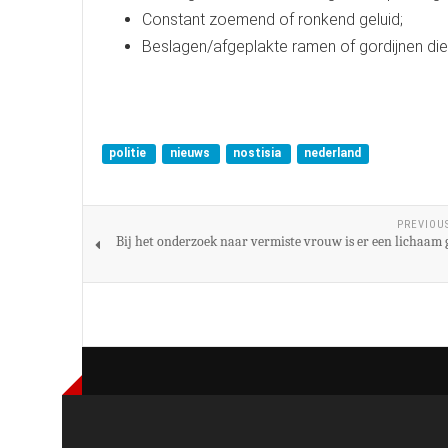
Constant zoemend of ronkend geluid;
Beslagen/afgeplakte ramen of gordijnen di
politie
nieuws
nostisia
nederland
PREVIOU
Bij het onderzoek naar vermiste vrouw is er een lichaam