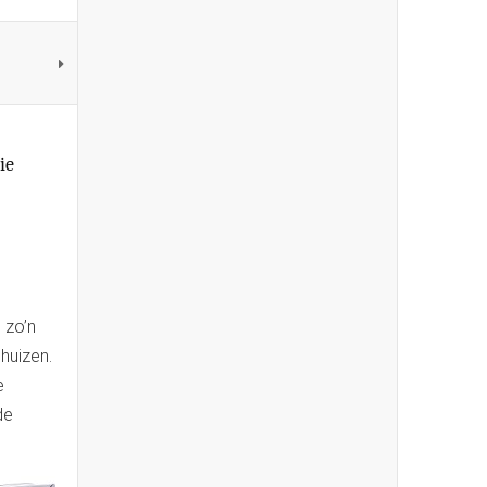
ie
 zo’n
huizen.
e
de