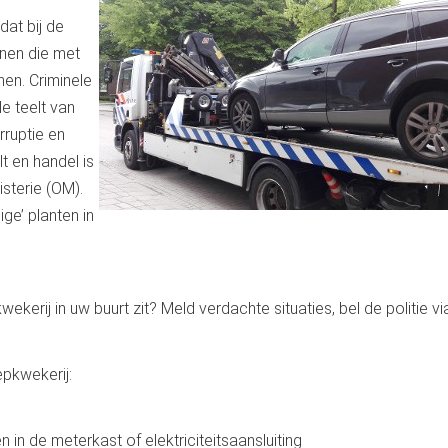
at bij de
nen die met
en. Criminele
e teelt van
rruptie en
t en handel is
isterie (OM).
ge’ planten in
ekerij in uw buurt zit? Meld verdachte situaties, bel de politie v
pkwekerij:
n in de meterkast of elektriciteitsaansluiting