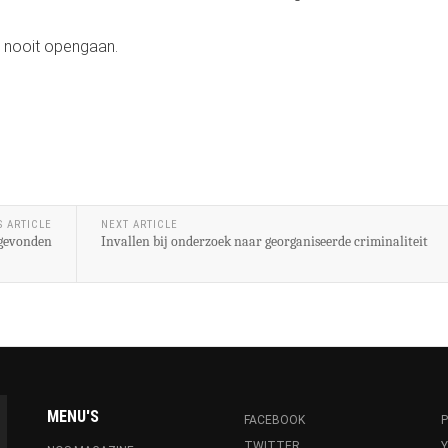
e nooit opengaan.
S ARTICLE
NEXT ARTICLE
 gevonden
Invallen bij onderzoek naar georganiseerde criminaliteit
MENU'S
FACEBOOK
P
TWITTER