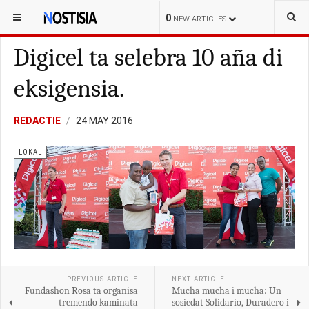
YOU ARE HERE:
CURAÇAO
KORTE-POLISIAL
0
NEW ARTICLES
Digicel ta selebra 10 aña di
eksigensia.
REDACTIE
24 MAY 2016
LOKAL
PREVIOUS ARTICLE
NEXT ARTICLE
Fundashon Rosa ta organisa
Mucha mucha i mucha: Un
tremendo kaminata
sosiedat Solidario, Duradero i