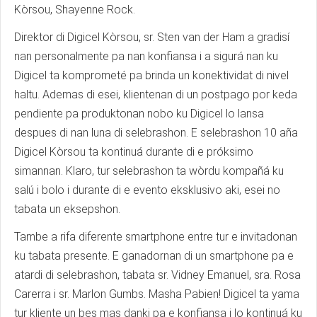
Kòrsou, Shayenne Rock.
Direktor di Digicel Kòrsou, sr. Sten van der Ham a gradisí
nan personalmente pa nan konfiansa i a sigurá nan ku
Digicel ta komprometé pa brinda un konektividat di nivel
haltu. Ademas di esei, klientenan di un postpago por keda
pendiente pa produktonan nobo ku Digicel lo lansa
despues di nan luna di selebrashon. E selebrashon 10 aña
Digicel Kòrsou ta kontinuá durante di e próksimo
simannan. Klaro, tur selebrashon ta wòrdu kompañá ku
salú i bolo i durante di e evento eksklusivo aki, esei no
tabata un eksepshon.
Tambe a rifa diferente smartphone entre tur e invitadonan
ku tabata presente. E ganadornan di un smartphone pa e
atardi di selebrashon, tabata sr. Vidney Emanuel, sra. Rosa
Carerra i sr. Marlon Gumbs. Masha Pabien! Digicel ta yama
tur kliente un bes mas danki pa e konfiansa i lo kontinuá ku