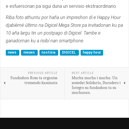
e esfuersonan pa sigui duna un servisio ekstraordinario.
Riba foto athuntu por haña un impreshon di e Happy Hour
djabièrnè último na Digicel Mega Store pa invitadonan ku pa
10 aña largu tin un postpago di Digicel. Tambe e
ganadornan ku a risibí nan smartphone.
news
nieuws
nostisia
DIGICEL
happy hour
PREVIOUS ARTICLE
NEXT ARTICLE
Fundashon Rosa ta organisa
Mucha mucha i mucha: Un
tremendo kaminata
sosiedat Solidario, Duradero i
Íntegro su fundashon ta su
muchanan.