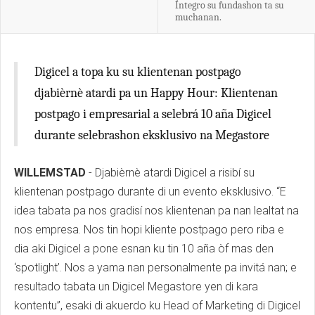
Íntegro su fundashon ta su
muchanan.
Digicel a topa ku su klientenan postpago
djabièrnè atardi pa un Happy Hour: Klientenan
postpago i empresarial a selebrá 10 aña Digicel
durante selebrashon eksklusivo na Megastore
WILLEMSTAD
- Djabièrnè atardi Digicel a risibí su
klientenan postpago durante di un evento eksklusivo. “E
idea tabata pa nos gradisí nos klientenan pa nan lealtat na
nos empresa. Nos tin hopi kliente postpago pero riba e
dia aki Digicel a pone esnan ku tin 10 aña òf mas den
‘spotlight’. Nos a yama nan personalmente pa invitá nan; e
resultado tabata un Digicel Megastore yen di kara
kontentu”, esaki di akuerdo ku Head of Marketing di Digicel