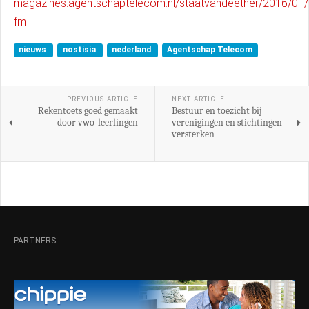
magazines.agentschaptelecom.nl/staatvandeether/2016/01/il
fm
nieuws
nostisia
nederland
Agentschap Telecom
PREVIOUS ARTICLE
NEXT ARTICLE
Rekentoets goed gemaakt
Bestuur en toezicht bij
door vwo-leerlingen
verenigingen en stichtingen
versterken
PARTNERS