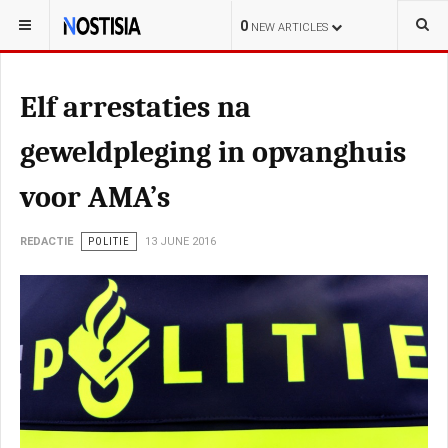
YOU ARE HERE:
NEDERLAND
0
NEW ARTICLES
Elf arrestaties na
geweldpleging in opvanghuis
voor AMA’s
REDACTIE
POLITIE
13 JUNE 2016