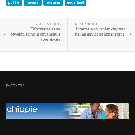
politie
nieuws
nostisia
nederland
PREVIOUS ARTICLE
NEXT ARTICLE
Elf arrestaties na
Arrestatie op verdenking van
geweldpleging in opvanghuis
heling navigatie apparatuur
voor AMA’s
PARTNERS