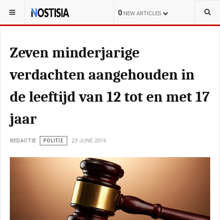
YOU ARE HERE:
NEDERLAND
ALGEMEEN
0
NEW ARTICLES
Zeven minderjarige
verdachten aangehouden in
de leeftijd van 12 tot en met 17
jaar
REDACTIE
POLITIE
23 JUNE 2016