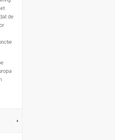
het
 dat de
or
inctie
ne
Europa
n