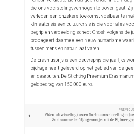
die ons voorstellingsvermogen te boven gaat. Zi
verleden een onzekere toekomst voelbaar te maken. 
klimaatcrisis een cultuurcrisis is die voor alles v
begrip en verbeelding schept Ghosh volgens de ju
propageert daarmee een nieuw humanisme waarin ni
tussen mens en natuur laat varen.
De Erasmusprijs is een oeuvreprijs die jaarlijks 
bijdrage heeft geleverd op het gebied van de ge
en daarbuiten. De Stichting Praemium Erasmianum s
geldbedrag van 150.000 euro.
PREVIOU
Video-uitwisseling tussen Surinaamse leerlingen Ja
Surinaamse leeftijdsgenootjes uit de Bijlmer gr