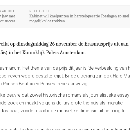
S ARTICLE
NEXT ARTICLE
w Jaw met
Kabinet wil knelpunten in hersteloperatie Toeslagen zo snel
oot succes
mogelijk vlot trekken
 reikt op dinsdagmiddag 26 november de Erasmusprijs uit aan
956) in het Koninklijk Paleis Amsterdam.
smianum. Het thema van de prijs dit jaar is ‘de verbeelding van 
schreven woord gestalte krijgt. Bij de uitreiking zijn ook Hare Ma
 Prinses Beatrix en Prinses Irene aanwezig.
ijke oeuvre dat zowel historische romans als journalistieke essay
nderzoek en maakt volgens de jury grote thema’s als migratie,
t tastbaar, zonder daarbij de menselijke dimensie uit het oog te
hoe recht te doen aan de existentiële dreiging van klimaatverand