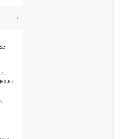
 de
het
jesteit
s
ering