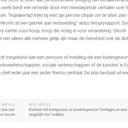
jn werk biedt een remedie door met meeslepende verhalen over 
Tegelijkertijd trekt hij met zijn pen ten strijde om te laten zien
oortkomt uit een gebrek aan verbeelding,” aldus het juryrapport. Do
ry ruimte voor hoop; hoop die nodig is voor verandering. Ghosh
et alleen alle mensen gelijk zijn maar de mensheid ook de dist
wordt toegekend aan een persoon of instelling die een buitengewo
esteswetenschappen, sociale wetenschappen of de kunsten, in 
telt ieder jaar een ander thema centraal. De prijs bestaat uit ee
S ARTICLE
NEXT ARTICLE
w Jaw met
Kabinet wil knelpunten in hersteloperatie Toeslagen zo snel
oot succes
mogelijk vlot trekken