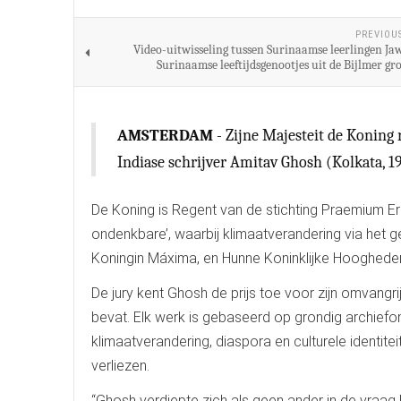
PREVIOU
Video-uitwisseling tussen Surinaamse leerlingen Ja
Surinaamse leeftijdsgenootjes uit de Bijlmer gr
AMSTERDAM
- Zijne Majesteit de Koning
Indiase schrijver Amitav Ghosh (Kolkata, 1
De Koning is Regent van de stichting Praemium Era
ondenkbare’, waarbij klimaatverandering via het ge
Koningin Máxima, en Hunne Koninklijke Hoogheden
De jury kent Ghosh de prijs toe voor zijn omvangr
bevat. Elk werk is gebaseerd op grondig archiefo
klimaatverandering, diaspora en culturele identitei
verliezen.
“Ghosh verdiepte zich als geen ander in de vraag 