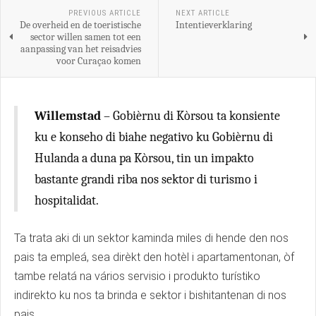
PREVIOUS ARTICLE
NEXT ARTICLE
De overheid en de toeristische
Intentieverklaring
sector willen samen tot een
aanpassing van het reisadvies
voor Curaçao komen
Willemstad
– Gobièrnu di Kòrsou ta konsiente
ku e konseho di biahe negativo ku Gobièrnu di
Hulanda a duna pa Kòrsou, tin un impakto
bastante grandi riba nos sektor di turismo i
hospitalidat.
Ta trata aki di un sektor kaminda miles di hende den nos
pais ta empleá, sea dirèkt den hotèl i apartamentonan, òf
tambe relatá na vários servisio i produkto turístiko
indirekto ku nos ta brinda e sektor i bishitantenan di nos
pais.