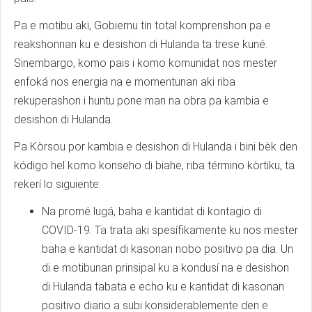
Pa e motibu aki, Gobiernu tin total komprenshon pa e
reakshonnan ku e desishon di Hulanda ta trese kuné.
Sinembargo, komo pais i komo komunidat nos mester
enfoká nos energia na e momentunan aki riba
rekuperashon i huntu pone man na obra pa kambia e
desishon di Hulanda.
Pa Kòrsou por kambia e desishon di Hulanda i bini bèk den
kódigo hel komo konseho di biahe, riba término kòrtiku, ta
rekerí lo siguiente:
Na promé lugá, baha e kantidat di kontagio di
COVID-19. Ta trata aki spesífikamente ku nos mester
baha e kantidat di kasonan nobo positivo pa dia. Un
di e motibunan prinsipal ku a kondusí na e desishon
di Hulanda tabata e echo ku e kantidat di kasonan
positivo diario a subi konsiderablemente den e