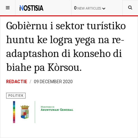
YOU ARE HERE:
CURAÇAO
POLITIEK
0
NEW ARTICLES
Gobièrnu i sektor turístiko
huntu ke logra yega na re-
adaptashon di konseho di
biahe pa Kòrsou.
REDACTIE
09 DECEMBER 2020
POLITIEK