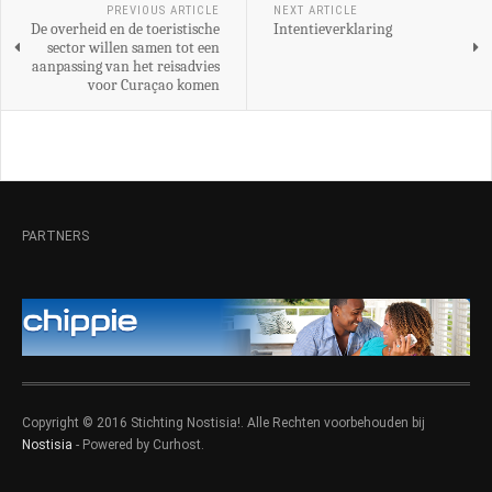
PREVIOUS ARTICLE
NEXT ARTICLE
De overheid en de toeristische
Intentieverklaring
sector willen samen tot een
aanpassing van het reisadvies
voor Curaçao komen
PARTNERS
Copyright © 2016 Stichting Nostisia!. Alle Rechten voorbehouden bij
Nostisia
- Powered by Curhost.