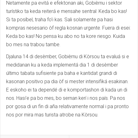
Netamente pa evitá e efektonan aki, Gobièrnu i sektor
turístiko ta keda reiterá e mensahe sentral: Keda bo kas!
Si ta posíbel, traha fo’i kas. Sali solamente pa hasi
kompras nesesario òf regla kosnan urgente. Fuera di esei:
Keda bo kas! No pensa ku abo no ta kore riesgo. Kuida
bo mes na trabou tambe.
Djaluna 14 di desèmber, Gobièrnu di Kòrsou ta evaluá si e
medidanan ku a keda implementá dia 1 di desèmber
último tabata sufisiente pa baha e kantidat grandi di
kasonan positivo pa dia òf si mester intensifiká esakinan.
E eskoho ei ta dependé di e komportashon di kada un di
nos. Hasi’e pa bo mes, bo sernan kerí i nos país. Pa nos
por gosa di un fin di aña relativamente normal i pa pronto
nos por mira mas turista atrobe na Kòrsou.