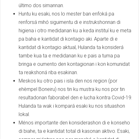
último dos simannan.
Huntu ku esaki, nos lo mester ban enfoká pa
renforsá mihó siguimentu di e instrukshonnan di
higiena i otro medidanan ku a keda instituí ku e meta
pa baha e kantidat di kontagio aki. Aparte di e
kantidat di kontagio aktual, Hulanda ta konsiderá
tambe kua ta e medidanan ku e pais a tuma pa
bringa e oumento den kontagionan i kon komunidat
ta reakshoná riba esakinan.
Meskos ku otro pais i isla den nos region (por
ehèmpel Boneiru) nos tin ku mustra ku nos por tin
resultadonan faborabel den e lucha kontra Covid-19.
Hulanda ta wak i kompará esaki ku nos situashon
lokal.
Ménos importante den konsiderashon di e konseho
di biahe, ta e kantidat total di kasonan aktivo. Esaki,