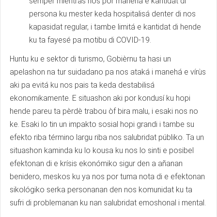
semper miéntras nos por manehá e kantidat di
persona ku mester keda hospitalisá denter di nos
kapasidat regular, i tambe limitá e kantidat di hende
ku ta fayesé pa motibu di COVID-19.
Huntu ku e sektor di turismo, Gobièrnu ta hasi un
apelashon na tur suidadano pa nos ataká i manehá e vírùs
aki pa evitá ku nos pais ta keda destabilisá
ekonomikamente. E situashon aki por kondusí ku hopi
hende pareu ta pèrdè trabou òf bira malu, i esaki nos no
ke. Esaki lo tin un impakto sosial hopi grandi i tambe su
efekto riba término largu riba nos salubridat públiko. Ta un
situashon kaminda ku lo kousa ku nos lo sinti e posibel
efektonan di e krísis ekonómiko sigur den a añanan
benidero, meskos ku ya nos por tuma nota di e efektonan
sikológiko serka personanan den nos komunidat ku ta
sufri di problemanan ku nan salubridat emoshonal i mental.