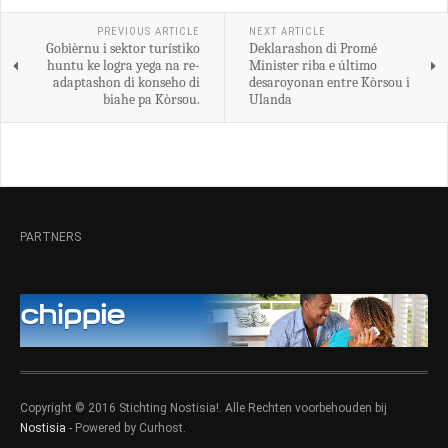
PREVIOUS ARTICLE
NEXT ARTICLE
Gobièrnu i sektor turístiko
Deklarashon di Promé
huntu ke logra yega na re-
Minister riba e último
adaptashon di konseho di
desaroyonan entre Kòrsou i
biahe pa Kòrsou.
Ulanda
PARTNERS
Copyright © 2016 Stichting Nostisia!. Alle Rechten voorbehouden bij
Nostisia
- Powered by Curhost.