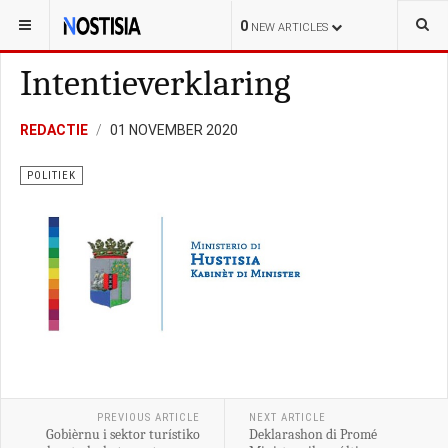
YOU ARE HERE:
CURAÇAO
POLITIEK
0
NEW ARTICLES
Intentieverklaring
REDACTIE
01 NOVEMBER 2020
POLITIEK
PREVIOUS ARTICLE
NEXT ARTICLE
Gobièrnu i sektor turístiko
Deklarashon di Promé