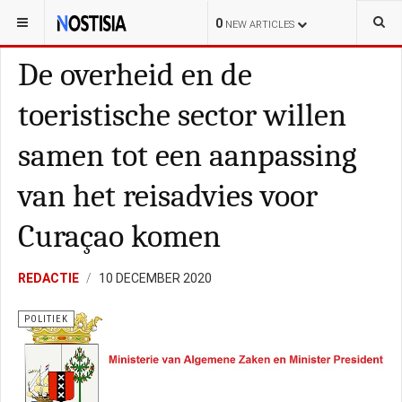
YOU ARE HERE:
CURAÇAO
POLITIEK
0
NEW ARTICLES
De overheid en de
toeristische sector willen
samen tot een aanpassing
van het reisadvies voor
Curaçao komen
REDACTIE
10 DECEMBER 2020
POLITIEK