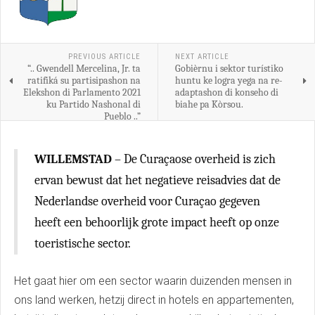
PREVIOUS ARTICLE
NEXT ARTICLE
“.. Gwendell Mercelina, Jr. ta
Gobièrnu i sektor turístiko
ratifiká su partisipashon na
huntu ke logra yega na re-
Elekshon di Parlamento 2021
adaptashon di konseho di
ku Partido Nashonal di
biahe pa Kòrsou.
Pueblo ..”
WILLEMSTAD
– De Curaçaose overheid is zich
ervan bewust dat het negatieve reisadvies dat de
Nederlandse overheid voor Curaçao gegeven
heeft een behoorlijk grote impact heeft op onze
toeristische sector.
Het gaat hier om een sector waarin duizenden mensen in
ons land werken, hetzij direct in hotels en appartementen,