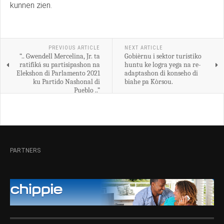
kunnen zien.
PREVIOUS ARTICLE
NEXT ARTICLE
“.. Gwendell Mercelina, Jr. ta
Gobièrnu i sektor turístiko
ratifiká su partisipashon na
huntu ke logra yega na re-
Elekshon di Parlamento 2021
adaptashon di konseho di
ku Partido Nashonal di
biahe pa Kòrsou.
Pueblo ..”
PARTNERS