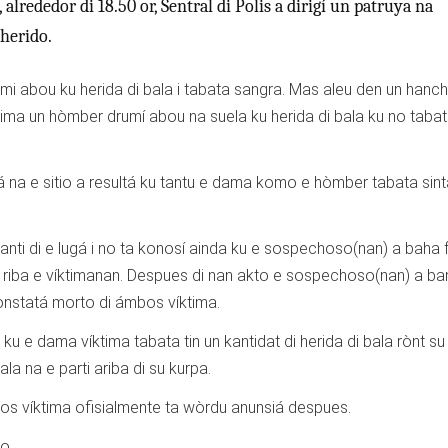
alrededor di 18.50 or, Sentral di Polis a dirigí un patruya na
herido.
mi abou ku herida di bala i tabata sangra. Mas aleu den un hanchi
ktima un hòmber drumí abou na suela ku herida di bala ku no taba
isá na e sitio a resultá ku tantu e dama komo e hòmber tabata sin
ti di e lugá i no ta konosí ainda ku e sospechoso(nan) a baha f
outo riba e víktimanan. Despues di nan akto e sospechoso(nan) a b
 konstatá morto di ámbos víktima.
u e dama víktima tabata tin un kantidat di herida di bala rònt su
la na e parti ariba di su kurpa.
bos víktima ofisialmente ta wòrdu anunsiá despues.
io.