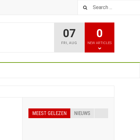
07
0
FRI
,
AUG
NEW ARTICLES
MEEST GELEZEN
NIEUWS