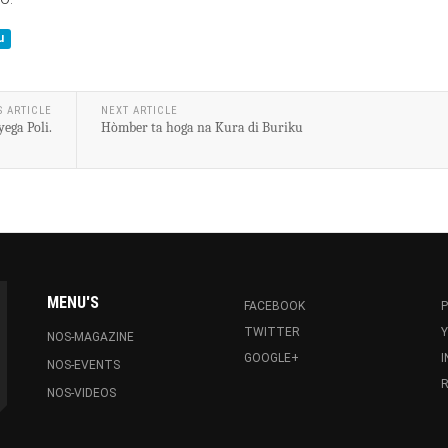
u
S ARTICLE
NEXT ARTICLE
ega Poli.
Hòmber ta hoga na Kura di Buriku
MENU'S
FACEBOOK
P
TWITTER
NOS-MAGAZINE
GOOGLE+
NOS-EVENTS
R
NOS-VIDEOS