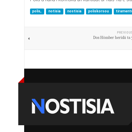
polis,
notisia
nostisia
poliskorsou
tirament
PREVIOU
Dos Hòmber heridá ta y