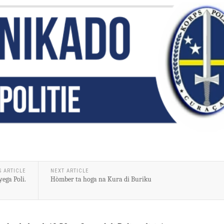
S ARTICLE
NEXT ARTICLE
ega Poli.
Hòmber ta hoga na Kura di Buriku