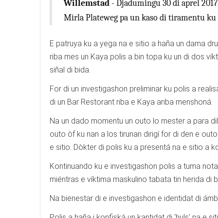
Willemstad
- Djadumingu 30 di aprel 2017, 
Mirla Plateweg pa un kaso di tiramentu ku 
E patruya ku a yega na e sitio a haña un dama dru
riba mes un Kaya polis a bin topa ku un di dos ví
siñal di bida.
For di un investigashon preliminar ku polis a real
di un Bar Restorant riba e Kaya ariba menshoná.
Na un dado momentu un outo lo mester a para dilan
outo òf ku nan a los tirunan dirigí for di den e 
e sitio. Dòkter di polis ku a presentá na e sitio a
Kontinuando ku e investigashon polis a tuma nota k
miéntras e víktima maskulino tabata tin herida di ba
Na bienestar di e investigashon e identidat di ám
Polis a haña i konfiská un kantidat di ‘huls’ na e sit