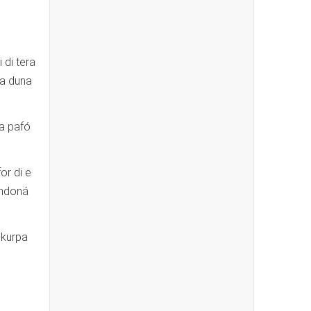
 di tera
ta duna
ta pafó
or di e
andoná
 kurpa