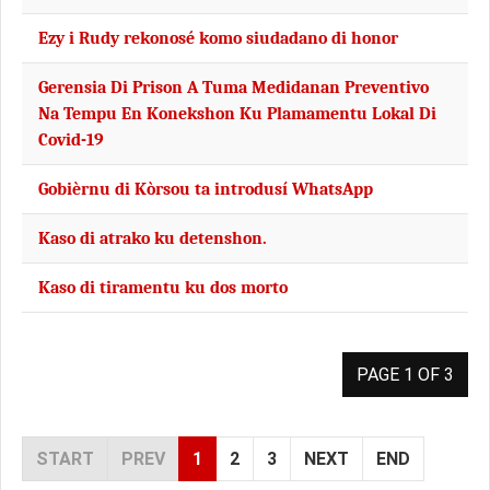
Ezy i Rudy rekonosé komo siudadano di honor
Gerensia Di Prison A Tuma Medidanan Preventivo
Na Tempu En Konekshon Ku Plamamentu Lokal Di
Covid-19
Gobièrnu di Kòrsou ta introdusí WhatsApp
Kaso di atrako ku detenshon.
Kaso di tiramentu ku dos morto
PAGE 1 OF 3
START
PREV
1
2
3
NEXT
END