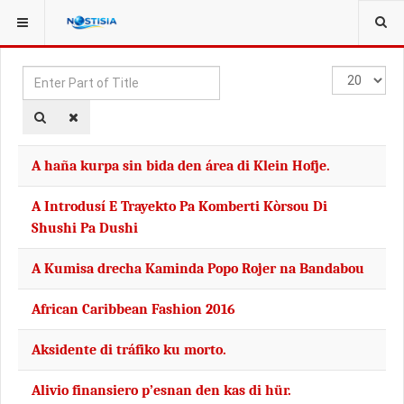
YOU ARE HERE:
TAGS
Enter
Display
Part
#
of
Title
A haña kurpa sin bida den área di Klein Hofje.
A Introdusí E Trayekto Pa Komberti Kòrsou Di
Shushi Pa Dushi
A Kumisa drecha Kaminda Popo Rojer na Bandabou
African Caribbean Fashion 2016
Aksidente di tráfiko ku morto.
Alivio finansiero p’esnan den kas di hür.