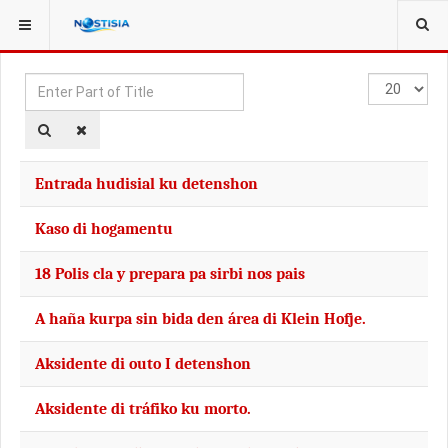
YOU ARE HERE:
TAGS
Enter
Display
Part
#
of
Title
Entrada hudisial ku detenshon
Kaso di hogamentu
18 Polis cla y prepara pa sirbi nos pais
A haña kurpa sin bida den área di Klein Hofje.
Aksidente di outo I detenshon
Aksidente di tráfiko ku morto.