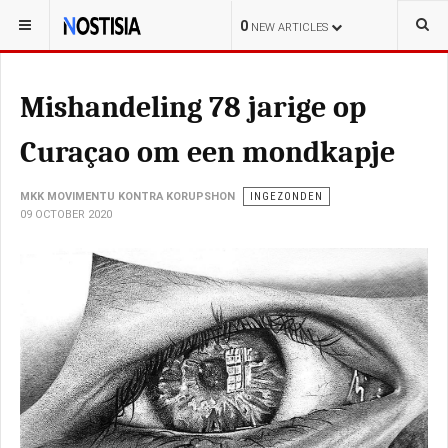
YOU ARE HERE:
CURAÇAO
KORTE-POLISIAL
0
NEW ARTICLES
Mishandeling 78 jarige op
Curaçao om een mondkapje
MKK MOVIMENTU KONTRA KORUPSHON
INGEZONDEN
09 OCTOBER 2020