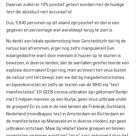
Daarvan zullen er 10% positief getest worden met de huidige
test die absoluut niet accuraat is!
Dus, 9,840 personen op dit eiland zijn positief en dat is een
gegeven en percentage wat wereldwijd terug te zien is.
Nu denkt een lokale epidemioloog heer Gerstenbluth dat hij de
natuur kan afremmen, erger nog zelfs manipuleren! Een
waangedachte want door mensen in huizen op te sluiten is
bewezen, in diverse landen, dat de aantallen geïnfecteerde een
explosie doormaken! Erger nog, men activeert het virus buiten
de natuur om! Het bewijs zien we dat bij megademonstraties
en bijeenkomsten en zelfs de testen van de WHO via “test
manifestaties” ER GEEN corona uitbraken zijn gekomen! Berlijn
met 5 miljoen mensen op een kluitje, geen virus uitbraak onder
de groepen! En zo ook in de vele landen als Frankrijk, Duitsland,
Nederland (mondkapjes test in Amsterdam en Rotterdam en
de manifestaties op Manieveld en in diverse steden) zijn geen
uitbraken ontstaan. Maar bij relatief kleine groepen en binnen
opgesloten gezinnen wordt het “virus” juist getriggerd door het