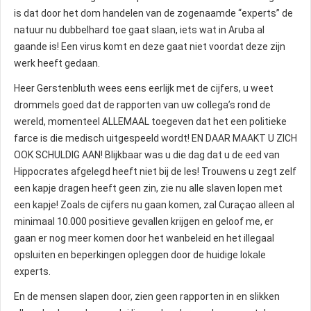
is dat door het dom handelen van de zogenaamde “experts” de
natuur nu dubbelhard toe gaat slaan, iets wat in Aruba al
gaande is! Een virus komt en deze gaat niet voordat deze zijn
werk heeft gedaan.
Heer Gerstenbluth wees eens eerlijk met de cijfers, u weet
drommels goed dat de rapporten van uw collega’s rond de
wereld, momenteel ALLEMAAL toegeven dat het een politieke
farce is die medisch uitgespeeld wordt! EN DAAR MAAKT U ZICH
OOK SCHULDIG AAN! Blijkbaar was u die dag dat u de eed van
Hippocrates afgelegd heeft niet bij de les! Trouwens u zegt zelf
een kapje dragen heeft geen zin, zie nu alle slaven lopen met
een kapje! Zoals de cijfers nu gaan komen, zal Curaçao alleen al
minimaal 10.000 positieve gevallen krijgen en geloof me, er
gaan er nog meer komen door het wanbeleid en het illegaal
opsluiten en beperkingen opleggen door de huidige lokale
experts.
En de mensen slapen door, zien geen rapporten in en slikken