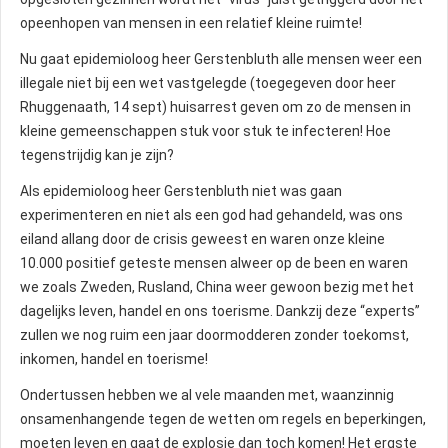
opeenhopen van mensen in een relatief kleine ruimte!
Nu gaat epidemioloog heer Gerstenbluth alle mensen weer een
illegale niet bij een wet vastgelegde (toegegeven door heer
Rhuggenaath, 14 sept) huisarrest geven om zo de mensen in
kleine gemeenschappen stuk voor stuk te infecteren! Hoe
tegenstrijdig kan je zijn?
Als epidemioloog heer Gerstenbluth niet was gaan
experimenteren en niet als een god had gehandeld, was ons
eiland allang door de crisis geweest en waren onze kleine
10.000 positief geteste mensen alweer op de been en waren
we zoals Zweden, Rusland, China weer gewoon bezig met het
dagelijks leven, handel en ons toerisme. Dankzij deze “experts”
zullen we nog ruim een jaar doormodderen zonder toekomst,
inkomen, handel en toerisme!
Ondertussen hebben we al vele maanden met, waanzinnig
onsamenhangende tegen de wetten om regels en beperkingen,
moeten leven en gaat de explosie dan toch komen! Het ergste