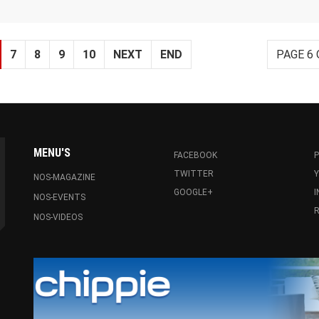
7
8
9
10
NEXT
END
PAGE 6 
MENU'S
FACEBOOK
P
TWITTER
NOS-MAGAZINE
GOOGLE+
NOS-EVENTS
R
NOS-VIDEOS