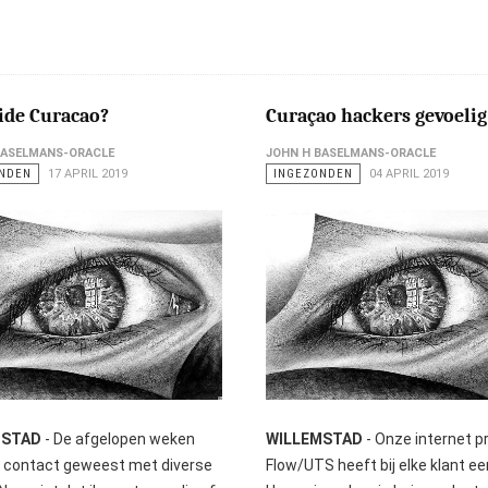
ide Curacao?
Curaçao hackers gevoelig
BASELMANS-ORACLE
JOHN H BASELMANS-ORACLE
NDEN
17 APRIL 2019
INGEZONDEN
04 APRIL 2019
MSTAD
- De afgelopen weken
WILLEMSTAD
- Onze internet p
in contact geweest met diverse
Flow/UTS heeft bij elke klant ee