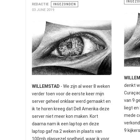
INGEZO
REDACTIE
INGEZONDEN
03 JUNE 2019
WILLE
denkt we
WILLEMSTAD
- We zijn al weer 8 weken
Curaçao
verder toen voor de eerste keer mijn
van 9 g
server geheel onklaar werd gemaakt en
liegt e
ik te horen kreeg dat Dell Amerika deze
mede col
server niet meer kon maken. Kort
verkond
daarna nam ik een laptop en deze
9 kijker
laptop gaf na 2 weken in plaats van
100mb glasvezel snelheid, waar ik voor