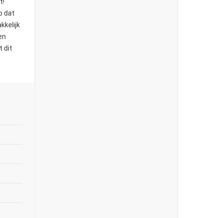
t!
b dat
kelijk
en
t dit