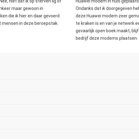
Nee, niet dat ik op sterven lig of
Huawei modem in huis geplaats
nkeer maar gewoon in
Ondanks dat ik doorgegeven he
ken die ik hier en daar gevoerd
deze Huawei modem zeer gemak
 mensen in deze beroepstak.
te kraken is en van je netwerk e
gevaarlijk open boek maakt, blijf
bedrijf deze modems plaatsen.