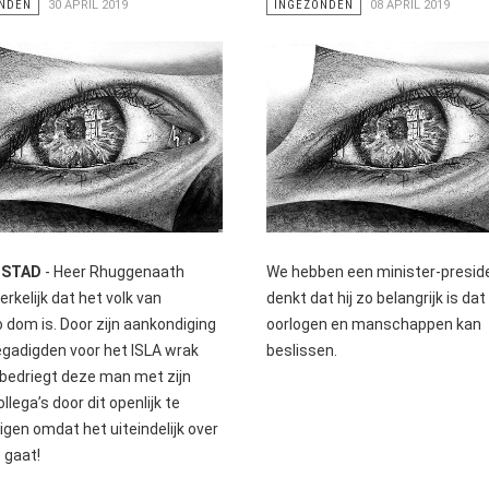
NDEN
30 APRIL 2019
INGEZONDEN
08 APRIL 2019
MSTAD
- Heer Rhuggenaath
We hebben een minister-preside
rkelijk dat het volk van
denkt dat hij zo belangrijk is dat 
 dom is. Door zijn aankondiging
oorlogen en manschappen kan
egadigden voor het ISLA wrak
beslissen.
n bedriegt deze man met zijn
lega’s door dit openlijk te
igen omdat het uiteindelijk over
s gaat!