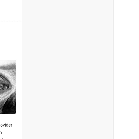
rovider
n