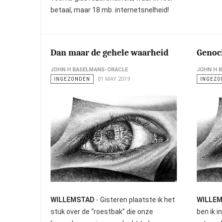
betaal, maar 18 mb. internetsnelheid!
Dan maar de gehele waarheid
Genoc
JOHN H BASELMANS-ORACLE
JOHN H 
INGEZONDEN
01 MAY 2019
INGEZO
WILLEMSTAD
- Gisteren plaatste ik het
WILLE
stuk over de “roestbak” die onze
ben ik 