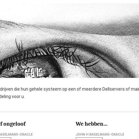
bedrijven die hun gehele systeem op een of meerdere Dellservers of m
eling voor u.
f ongeloof
We hebben…
BASELMANS-ORACLE
JOHN H BASELMANS-ORACLE