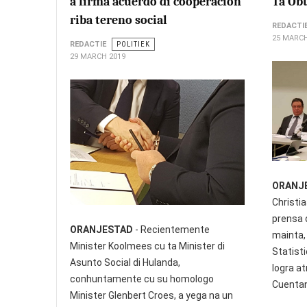
a firma acuerdo di cooperacion
Ta Ob
riba tereno social
REDACTI
25 MARCH
REDACTIE
POLITIEK
29 MARCH 2019
ORANJ
Christi
prensa 
ORANJESTAD
- Recientemente
mainta, 
Minister Koolmees cu ta Minister di
Statist
Asunto Social di Hulanda,
logra a
conhuntamente cu su homologo
Cuentan
Minister Glenbert Croes, a yega na un