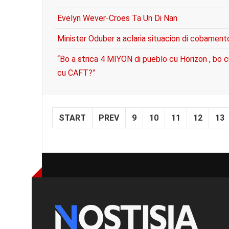
Evelyn Wever-Croes Ta Un Di Nan
Minister Oduber a aclaria situacion di cobamen
“Bo a strica 4 MIYON di pueblo cu Horizon , bo 
cu CAFT?”
START
PREV
9
10
11
12
13