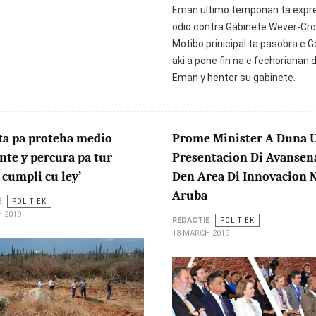
Eman ultimo temponan ta expr
odio contra Gabinete Wever-Cro
Motibo prinicipal ta pasobra e 
aki a pone fin na e fechorianan d
Eman y henter su gabinete.
ta pa proteha medio
Prome Minister A Duna 
te y percura pa tur
Presentacion Di Avansen
cumpli cu ley’
Den Area Di Innovacion 
Aruba
E
POLITIEK
 2019
REDACTIE
POLITIEK
18 MARCH 2019