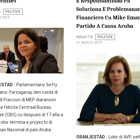
tenibel
E Responsabilidad Pa
Soluciona E Problemana
E
POLITIEK
Financiero Cu Mike Eman
 2019
Partido A Causa Aruba
REDACTIE
POLITIEK
21 MARCH 2019
ESTAD
- Parlamentario Setty
aans-Yarzagaray, den rueda di
di Fraccion di MEP diaranson
a felicita Centraal Bureau
iek (CBS) cu despues di 17 aña a
trobe termina e proyecto di
an Nacional di pais Aruba.
ORANJESTAD
- Lider di AVP, se