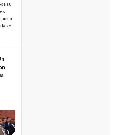
esa su
es.
Gobierno
i Mike
Un
an
Na