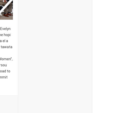
 Evelyn
he hopi
a el a
y tawata
 Women”,
orsou
Road to
ummit