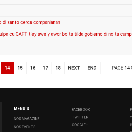
to di santo cerca companianan
culpa cu CAFT t’ey awe y awor bo ta tilda gobierno di no ta cump
14
15
16
17
18
NEXT
END
PAGE 14 
MENU'S
FACEBOOK
P
TWITTER
NOS-MAGAZINE
GOOGLE+
NOS-EVENTS