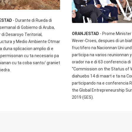
ESTAD
- Durante di Rueda di
semanal di Gobierno di Aruba,
ORANJESTAD
- Prome Minister
 di Desaroyo Teritorial,
Wever-Croes, despues di un bia
ructura y Medio Ambiente Otmar
fructifero na Nacionnan Uni und
a duna splicacion amplio di e
participa na varios reunionnan 
 permisonan cu ta necesario pa
orador na e di 63 conferencia di
anan cu ta coba santo/ graniet
“Commission on the Status of
piedra.
diahuebs 14 di maart e ta na C
participando na e conferencia 
the Global Entrepreneurship S
2019 (GES).