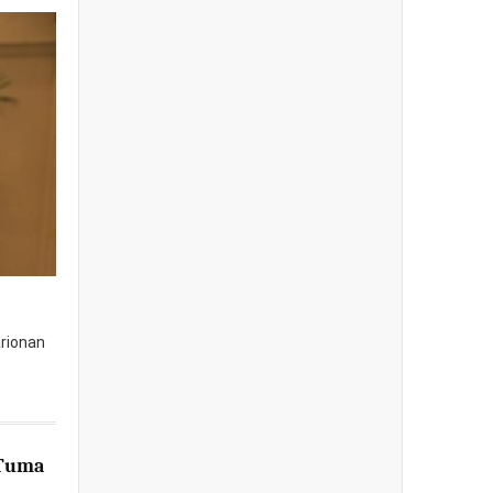
arionan
 Tuma