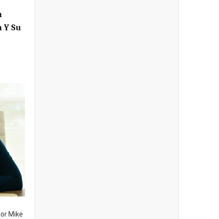
n
 Y Su
ñor Mike