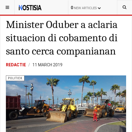
YOU ARE HERE:
ARUBA
POLITIEK
0
NEW ARTICLES
Minister Oduber a aclaria
situacion di cobamento di
santo cerca companianan
REDACTIE
11 MARCH 2019
POLITIEK