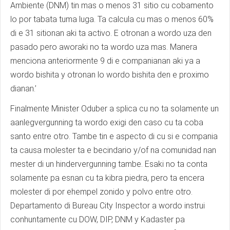
Ambiente (DNM) tin mas o menos 31 sitio cu cobamento
lo por tabata tuma luga. Ta calcula cu mas o menos 60%
di e 31 sitionan aki ta activo. E otronan a wordo uza den
pasado pero aworaki no ta wordo uza mas. Manera
menciona anteriormente 9 di e companianan aki ya a
wordo bishita y otronan lo wordo bishita den e proximo
dianan.’
Finalmente Minister Oduber a splica cu no ta solamente un
aanlegvergunning ta wordo exigi den caso cu ta coba
santo entre otro. Tambe tin e aspecto di cu si e compania
ta causa molester ta e becindario y/of na comunidad nan
mester di un hindervergunning tambe. Esaki no ta conta
solamente pa esnan cu ta kibra piedra, pero ta encera
molester di por ehempel zonido y polvo entre otro.
Departamento di Bureau City Inspector a wordo instrui
conhuntamente cu DOW, DIP, DNM y Kadaster pa