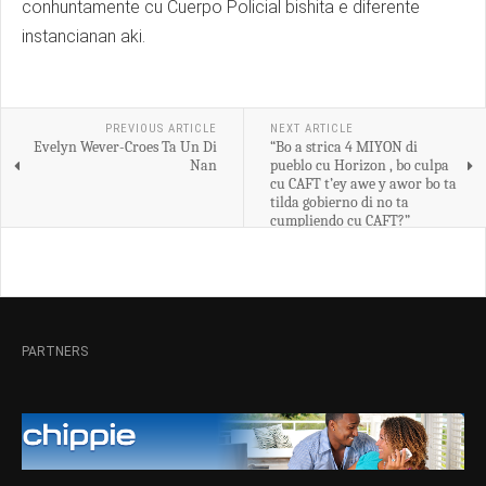
conhuntamente cu Cuerpo Policial bishita e diferente
instancianan aki.
PREVIOUS ARTICLE
NEXT ARTICLE
Evelyn Wever-Croes Ta Un Di
“Bo a strica 4 MIYON di
Nan
pueblo cu Horizon , bo culpa
cu CAFT t’ey awe y awor bo ta
tilda gobierno di no ta
cumpliendo cu CAFT?”
PARTNERS