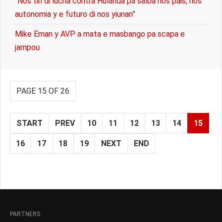
“Nos tin di lucha contra Hulanda pa salba nos pais, nos
autonomia y e futuro di nos yiunan”
Mike Eman y AVP a mata e masbango pa scapa e
jampou
PAGE 15 OF 26
START
PREV
10
11
12
13
14
15
16
17
18
19
NEXT
END
PARTNERS