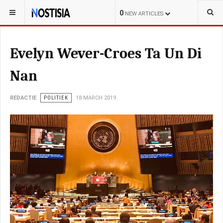
YOU ARE HERE:
ARUBA
0
NEW ARTICLES
Evelyn Wever-Croes Ta Un Di
Nan
REDACTIE
POLITIEK
18 MARCH 2019