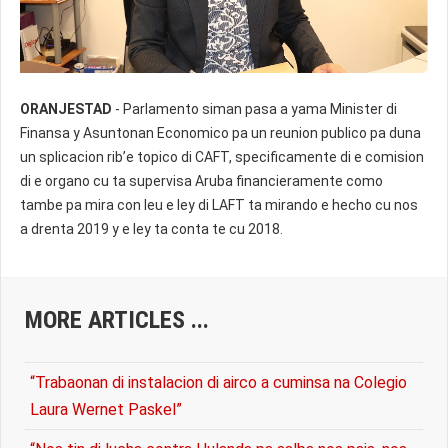
ORANJESTAD
- Parlamento siman pasa a yama Minister di
Parlamentario Christiaans-Yarzagaray
Finansa y Asuntonan Economico pa un reunion publico pa duna
un splicacion rib’e topico di CAFT, specificamente di e comision
di e organo cu ta supervisa Aruba financieramente como
tambe pa mira con leu e ley di LAFT ta mirando e hecho cu nos
a drenta 2019 y e ley ta conta te cu 2018.
MORE ARTICLES ...
“Trabaonan di instalacion di airco a cuminsa na Colegio
Laura Wernet Paskel”