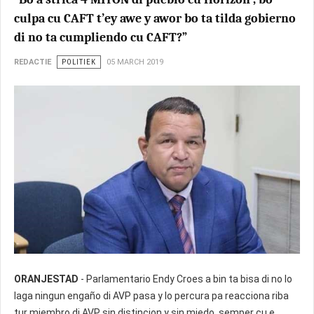
culpa cu CAFT t’ey awe y awor bo ta tilda gobierno
di no ta cumpliendo cu CAFT?”
REDACTIE
POLITIEK
05 MARCH 2019
ORANJESTAD
- Parlamentario Endy Croes a bin ta bisa di no lo
laga ningun engaño di AVP pasa y lo percura pa reacciona riba
tur miembro di AVP sin distincion y sin miedo, semper cu e